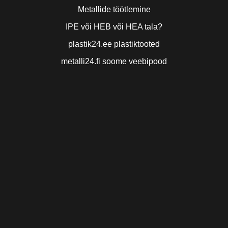
Metallide töötlemine
IPE või HEB või HEA tala?
plastik24.ee plastiktooted
metalli24.fi soome veebipood