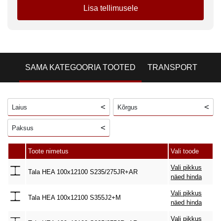
Lisa tellimusele
SAMA KATEGOORIA TOOTED
TRANSPORT
Laius
Kõrgus
Paksus
Toote nimetus
Vali toode
Vali pikkus
Tala HEA 100x12100 S235/275JR+AR
näed hinda
Vali pikkus
Tala HEA 100x12100 S355J2+M
näed hinda
Vali pikkus