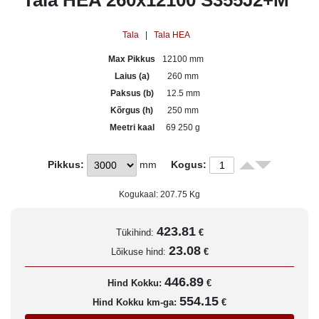
Tala HEA 260x12100 S355J2+M
Tala
|
Tala HEA
Max Pikkus
12100 mm
Laius (a)
260 mm
Paksus (b)
12.5 mm
Kõrgus (h)
250 mm
Meetri kaal
69 250 g
Pikkus:
mm
Kogus:
Kogukaal:
207.75
Kg
423.81
Tükihind:
€
23.08
Lõikuse hind:
€
446.89
Hind Kokku:
€
554.15
Hind Kokku km-ga:
€