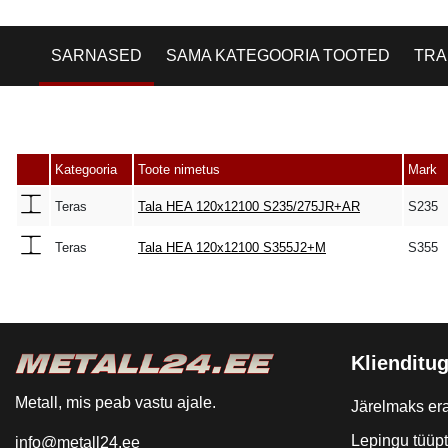
SARNASED
SAMA KATEGOORIA TOOTED
TRA
Kategooria
Toote nimetus
Mark
Teras
Tala HEA 120x12100 S235/275JR+AR
S235
Teras
Tala HEA 120x12100 S355J2+M
S355
Klienditug
Metall, mis peab vastu ajale.
Järelmaks era
Lepingu tüüp
info@metall24.ee