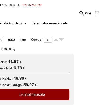
17.00. Ladu: tel:
+372 53602260
Otsi
allide töötlemine
Järelmaks eraisikutele
s:
mm
Kogus:
al:
20.38
Kg
41.57
ihind:
€
6.79
kuse hind:
€
48.36
d Kokku:
€
59.97
d Kokku km-ga:
€
Lisa tellimusele