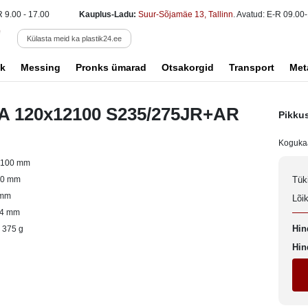
R 9.00 - 17.00
Kauplus-Ladu:
Suur-Sõjamäe 13, Tallinn
. Avatud: E-R 09.00-
Külasta meid ka plastik24.ee
k
Messing
Pronks ümarad
Otsakorgid
Transport
Met
EA 120x12100 S235/275JR+AR
Pikku
Koguka
2100 mm
20 mm
Tük
 mm
Lõi
14 mm
Hin
 375 g
Hin