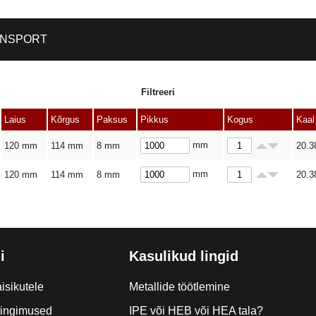
NSPORT
Filtreeri
Laius
Kõrgus
Paksus
Pikkus
Kogus
Kaal
mm
120 mm
114 mm
8 mm
20.3
mm
120 mm
114 mm
8 mm
20.3
i
Kasulikud lingid
isikutele
Metallide töötlemine
tingimused
IPE või HEB või HEA tala?