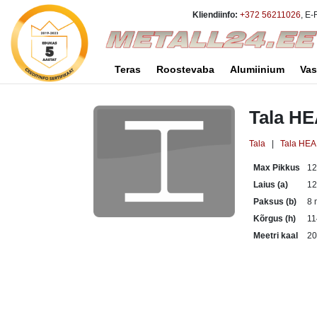
Kliendiinfo:
+372 56211026
, E-
Teras
Roostevaba
Alumiinium
Vas
Tala H
Tala
|
Tala HEA
Max Pikkus
1
Laius (a)
1
Paksus (b)
8
Kõrgus (h)
1
Meetri kaal
20