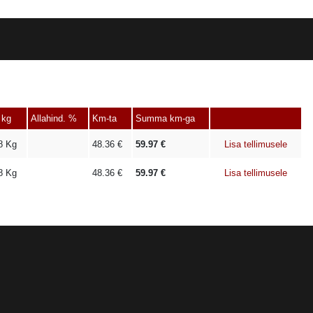
 kg
Allahind. %
Km-ta
Summa km-ga
8
Kg
48.36
€
59.97
€
Lisa tellimusele
8
Kg
48.36
€
59.97
€
Lisa tellimusele