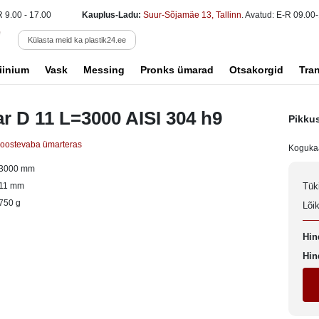
R 9.00 - 17.00
Kauplus-Ladu:
Suur-Sõjamäe 13, Tallinn
. Avatud: E-R 09.00-
Külasta meid ka plastik24.ee
iinium
Vask
Messing
Pronks ümarad
Otsakorgid
Tra
r D 11 L=3000 AISI 304 h9
Pikku
oostevaba ümarteras
Koguka
3000 mm
11 mm
Tük
750 g
Lõi
Hin
Hin