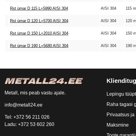
Rst ümar D 115 L=5990 AISI 304
AISI 304
115 
Rst ümar D 120 L=5700 AISI 304
AISI 304
120 
Rst ümar D 150 L=2010 AISI 304
AISI 304
150 
Rst ümar D 190 L=5680 AISI 304
AISI 304
190 
Klienditug
Metall, mis peab vastu ajale.
Lepingu tüüp
Raha tagasi g
info@metall24.ee
Privaatsus j
Tel: +372 56 211 026
Ladu: +372 53 602 260
Maksmine
Toote garantii