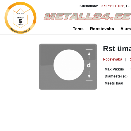
Kliendiinfo:
+372 56211026
, E-
Teras
Roostevaba
Alum
Rst üma
Roostevaba
|
R
Max Pikkus
Diameeter (d)
Meetri kaal