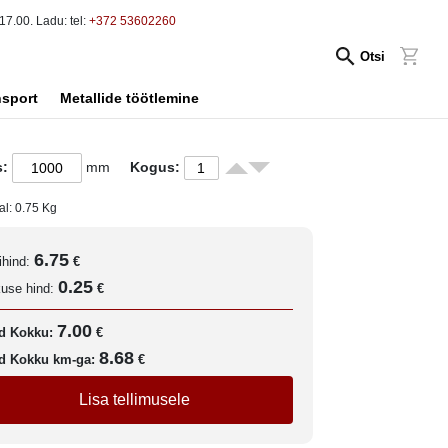
17.00. Ladu: tel:
+372 53602260
Otsi
nsport
Metallide töötlemine
s:
mm
Kogus:
al:
0.75
Kg
6.75
ihind:
€
0.25
kuse hind:
€
7.00
d Kokku:
€
8.68
d Kokku km-ga:
€
Lisa tellimusele