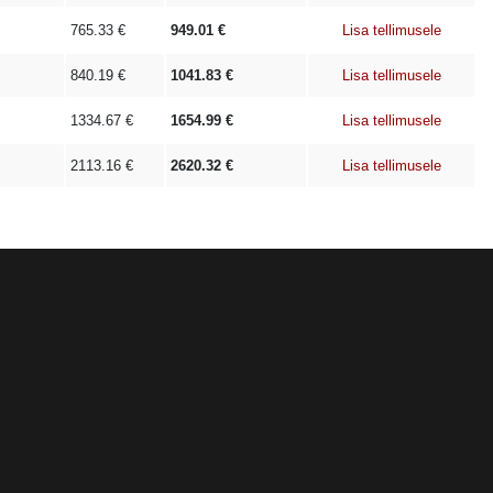
765.33
€
949.01
€
Lisa tellimusele
840.19
€
1041.83
€
Lisa tellimusele
1334.67
€
1654.99
€
Lisa tellimusele
2113.16
€
2620.32
€
Lisa tellimusele