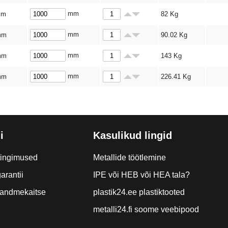
mm
mm
82
Kg
mm
mm
90.02
Kg
mm
mm
143
Kg
mm
mm
226.41
Kg
i
Kasulikud lingid
tingimused
Metallide töötlemine
arantii
IPE või HEB või HEA tala?
a andmekaitse
plastik24.ee plastiktooted
metalli24.fi soome veebipood