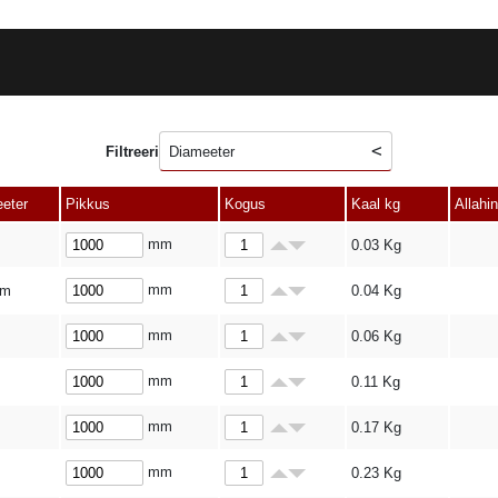
Filtreeri
Diameeter
eter
Pikkus
Kogus
Kaal kg
Allahi
mm
0.03
Kg
mm
mm
0.04
Kg
mm
0.06
Kg
mm
0.11
Kg
mm
0.17
Kg
mm
0.23
Kg