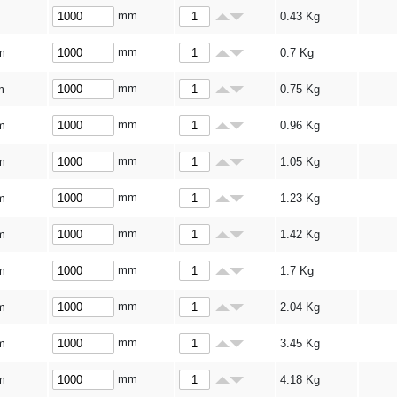
mm
0.43
Kg
mm
m
0.7
Kg
mm
m
0.75
Kg
mm
m
0.96
Kg
mm
m
1.05
Kg
mm
m
1.23
Kg
mm
m
1.42
Kg
mm
m
1.7
Kg
mm
m
2.04
Kg
mm
m
3.45
Kg
mm
m
4.18
Kg