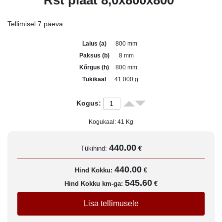
Rst plaat 8,0x800x800
Tellimisel 7 päeva
Laius (a)
800 mm
Paksus (b)
8 mm
Kõrgus (h)
800 mm
Tükikaal
41 000 g
Kogus:
Kogukaal:
41
Kg
440.00
Tükihind:
€
440.00
Hind Kokku:
€
545.60
Hind Kokku km-ga:
€
Lisa tellimusele