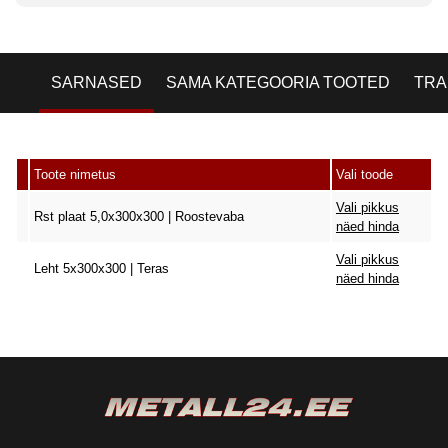
SARNASED
SAMA KATEGOORIA TOOTED
TRA
Toote nimetus
Vali toode
Vali pikkus
Rst plaat 5,0x300x300 | Roostevaba
näed hinda
Vali pikkus
Leht 5x300x300 | Teras
näed hinda