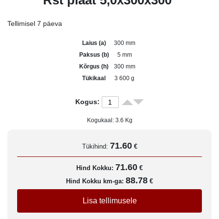
Rst plaat 5,0x300x300
Tellimisel 7 päeva
Laius (a)
300 mm
Paksus (b)
5 mm
Kõrgus (h)
300 mm
Tükikaal
3 600 g
Kogus:
Kogukaal:
3.6
Kg
71.60
Tükihind:
€
71.60
Hind Kokku:
€
88.78
Hind Kokku km-ga:
€
Lisa tellimusele