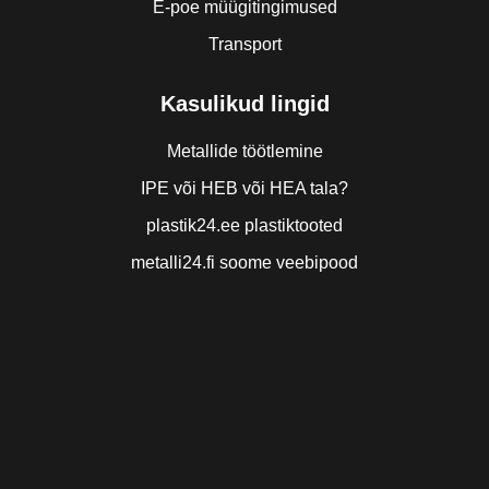
E-poe müügitingimused
Transport
Kasulikud lingid
Metallide töötlemine
IPE või HEB või HEA tala?
plastik24.ee plastiktooted
metalli24.fi soome veebipood