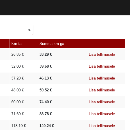
Km-ta
Summa km-ga
26.85
€
33.29
€
Lisa tellimusele
32.00
€
39.68
€
Lisa tellimusele
37.20
€
46.13
€
Lisa tellimusele
48.00
€
59.52
€
Lisa tellimusele
60.00
€
74.40
€
Lisa tellimusele
71.60
€
88.78
€
Lisa tellimusele
113.10
€
140.24
€
Lisa tellimusele