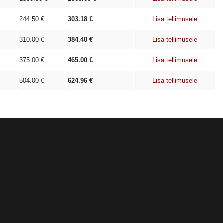
244.50
€
303.18
€
Lisa tellimusele
310.00
€
384.40
€
Lisa tellimusele
375.00
€
465.00
€
Lisa tellimusele
504.00
€
624.96
€
Lisa tellimusele