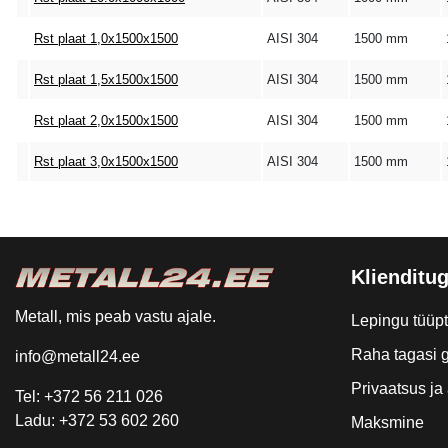
Rst plaat 1,0x1500x1500
AISI 304
1500 mm
Rst plaat 1,5x1500x1500
AISI 304
1500 mm
Rst plaat 2,0x1500x1500
AISI 304
1500 mm
Rst plaat 3,0x1500x1500
AISI 304
1500 mm
Klienditug
Metall, mis peab vastu ajale.
Lepingu tüüp
Raha tagasi g
info@metall24.ee
Privaatsus j
Tel: +372 56 211 026
Ladu: +372 53 602 260
Maksmine