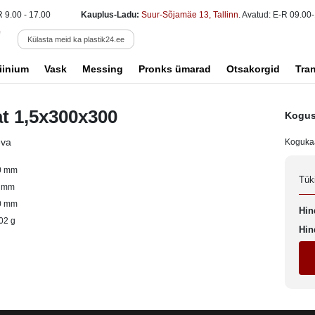
R 9.00 - 17.00
Kauplus-Ladu:
Suur-Sõjamäe 13, Tallinn
. Avatud: E-R 09.00-
Külasta meid ka plastik24.ee
iinium
Vask
Messing
Pronks ümarad
Otsakorgid
Tra
at 1,5x300x300
Kogus
eva
Koguka
0 mm
Tük
5 mm
0 mm
Hin
02 g
Hin