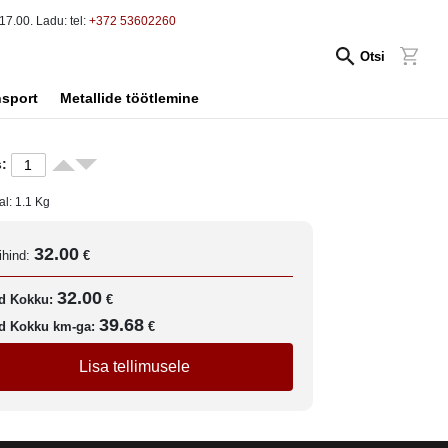
17.00. Ladu: tel:
+372 53602260
Otsi
nsport
Metallide töötlemine
:
al:
1.1
Kg
32.00
ihind:
€
32.00
d Kokku:
€
39.68
d Kokku km-ga:
€
Lisa tellimusele