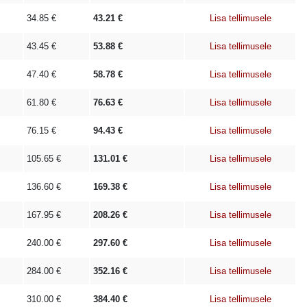
34.85
€
43.21
€
Lisa tellimusele
43.45
€
53.88
€
Lisa tellimusele
47.40
€
58.78
€
Lisa tellimusele
61.80
€
76.63
€
Lisa tellimusele
76.15
€
94.43
€
Lisa tellimusele
105.65
€
131.01
€
Lisa tellimusele
136.60
€
169.38
€
Lisa tellimusele
167.95
€
208.26
€
Lisa tellimusele
240.00
€
297.60
€
Lisa tellimusele
284.00
€
352.16
€
Lisa tellimusele
310.00
€
384.40
€
Lisa tellimusele