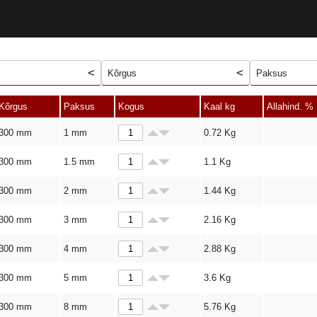
Kõrgus
Paksus
Kõrgus
Paksus
Kogus
Kaal kg
Allahind. %
300 mm
1 mm
0.72
Kg
300 mm
1.5 mm
1.1
Kg
300 mm
2 mm
1.44
Kg
300 mm
3 mm
2.16
Kg
300 mm
4 mm
2.88
Kg
300 mm
5 mm
3.6
Kg
300 mm
8 mm
5.76
Kg