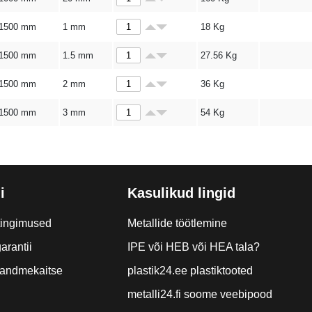
1500 mm
1 mm
18
Kg
1500 mm
1.5 mm
27.56
Kg
1500 mm
2 mm
36
Kg
1500 mm
3 mm
54
Kg
i
Kasulikud lingid
tingimused
Metallide töötlemine
arantii
IPE või HEB või HEA tala?
a andmekaitse
plastik24.ee plastiktooted
metalli24.fi soome veebipood