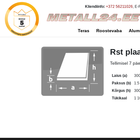
Kliendiinfo:
+372 56211026
, E-
Teras
Roostevaba
Alum
Rst pla
Tellimisel 7 pä
Laius (a)
30
Paksus (b)
1.
Kõrgus (h)
30
Tükikaal
1 1