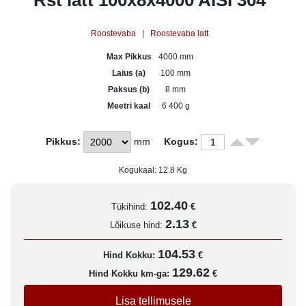
Rst latt 100x8x4000 AISI 304
Roostevaba
|
Roostevaba latt
Max Pikkus
4000 mm
Laius (a)
100 mm
Paksus (b)
8 mm
Meetri kaal
6 400 g
Pikkus:
mm
Kogus:
Kogukaal:
12.8
Kg
102.40
Tükihind:
€
2.13
Lõikuse hind:
€
104.53
Hind Kokku:
€
129.62
Hind Kokku km-ga:
€
Lisa tellimusele