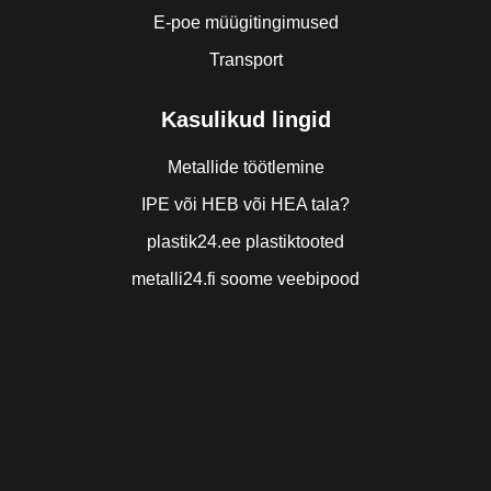
E-poe müügitingimused
Transport
Kasulikud lingid
Metallide töötlemine
IPE või HEB või HEA tala?
plastik24.ee plastiktooted
metalli24.fi soome veebipood