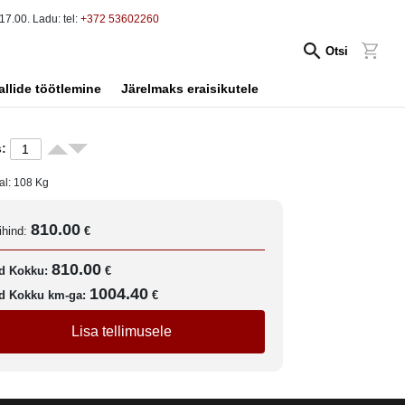
17.00. Ladu: tel:
+372 53602260
Otsi
allide töötlemine
Järelmaks eraisikutele
:
al:
108
Kg
810.00
ihind:
€
810.00
d Kokku:
€
1004.40
d Kokku km-ga:
€
Lisa tellimusele