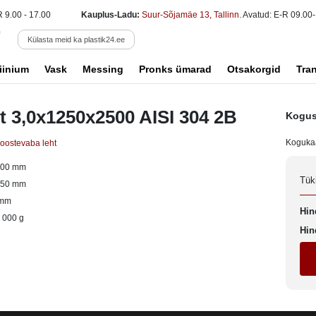
R 9.00 - 17.00
Kauplus-Ladu:
Suur-Sõjamäe 13, Tallinn
. Avatud: E-R 09.00-
Külasta meid ka plastik24.ee
iinium
Vask
Messing
Pronks ümarad
Otsakorgid
Tra
t 3,0x1250x2500 AISI 304 2B
Kogus
Koguka
oostevaba leht
500 mm
Tük
250 mm
 mm
Hin
 000 g
Hin