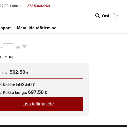
17.00. Ladu: tel:
+372 53602260
Otsi
nsport
Metallide töötlemine
:
al:
75
Kg
562.50
ihind:
€
562.50
d Kokku:
€
697.50
d Kokku km-ga:
€
Lisa tellimusele