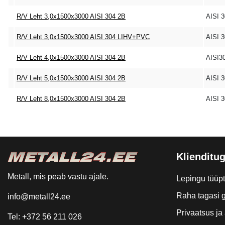
R/V Leht 3,0x1500x3000 AISI 304 2B
AISI 
R/V Leht 3,0x1500x3000 AISI 304 LIHV+PVC
AISI 
R/V Leht 4,0x1500x3000 AISI 304 2B
AISI3
R/V Leht 5,0x1500x3000 AISI 304 2B
AISI 
R/V Leht 8,0x1500x3000 AISI 304 2B
AISI 
Klienditug
Metall, mis peab vastu ajale.
Lepingu tüüp
Raha tagasi g
info@metall24.ee
Privaatsus j
Tel: +372 56 211 026