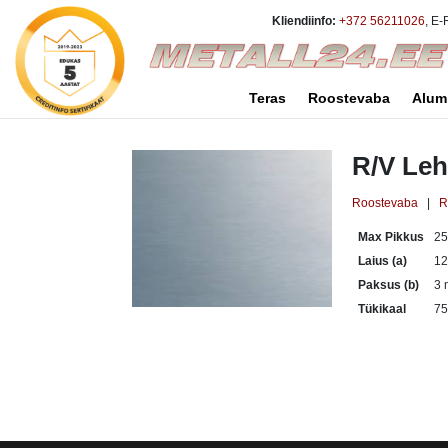
Kliendiinfo:
+372 56211026
, E-
Teras
Roostevaba
Alum
R/V Leh
Roostevaba
|
R
Max Pikkus
2
Laius (a)
1
Paksus (b)
3
Tükikaal
75