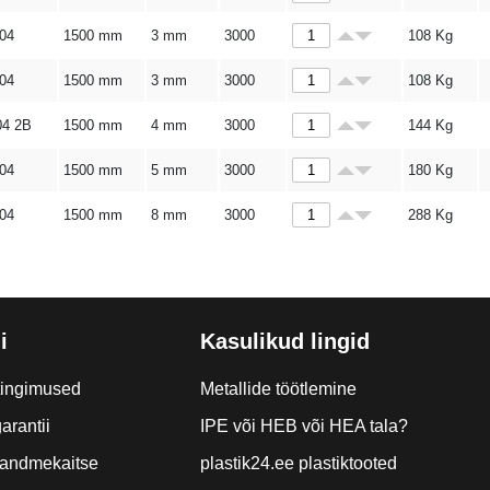
304
1500 mm
3 mm
3000
108
Kg
304
1500 mm
3 mm
3000
108
Kg
04 2B
1500 mm
4 mm
3000
144
Kg
304
1500 mm
5 mm
3000
180
Kg
304
1500 mm
8 mm
3000
288
Kg
i
Kasulikud lingid
tingimused
Metallide töötlemine
arantii
IPE või HEB või HEA tala?
a andmekaitse
plastik24.ee plastiktooted