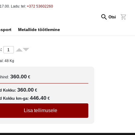
17.00. Ladu: tel:
+372 53602260
Otsi
nsport
Metallide töötlemine
:
al:
48
Kg
360.00
ihind:
€
360.00
d Kokku:
€
446.40
d Kokku km-ga:
€
Lisa tellimusele