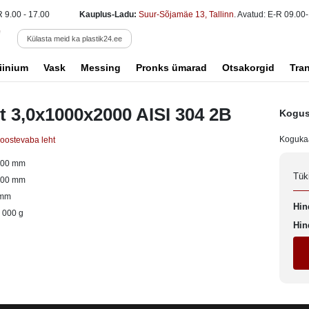
R 9.00 - 17.00
Kauplus-Ladu:
Suur-Sõjamäe 13, Tallinn
. Avatud: E-R 09.00-
Külasta meid ka plastik24.ee
iinium
Vask
Messing
Pronks ümarad
Otsakorgid
Tra
t 3,0x1000x2000 AISI 304 2B
Kogus
Koguka
oostevaba leht
000 mm
Tük
000 mm
 mm
Hin
 000 g
Hin