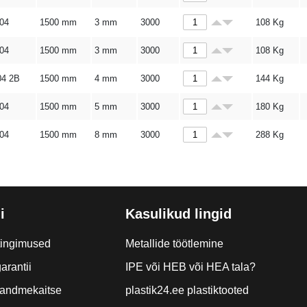
304
1500 mm
3 mm
3000
108
Kg
304
1500 mm
3 mm
3000
108
Kg
04 2B
1500 mm
4 mm
3000
144
Kg
304
1500 mm
5 mm
3000
180
Kg
304
1500 mm
8 mm
3000
288
Kg
i
Kasulikud lingid
tingimused
Metallide töötlemine
arantii
IPE või HEB või HEA tala?
a andmekaitse
plastik24.ee plastiktooted