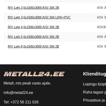
R/V Leht 3,0x1500x3000 AISI 304 2B
AISI 
R/V Leht 3,0x1500x3000 AISI 304 LIHV+PVC
AISI 
R/V Leht 4,0x1500x3000 AISI 304 2B
AISI3
R/V Leht 5,0x1500x3000 AISI 304 2B
AISI 
R/V Leht 8,0x1500x3000 AISI 304 2B
AISI 
Klienditug
Metall, mis peab vastu ajale.
Lepingu tüüp
Raha tagasi g
info@metall24.ee
Privaatsus j
Tel: +372 56 211 026