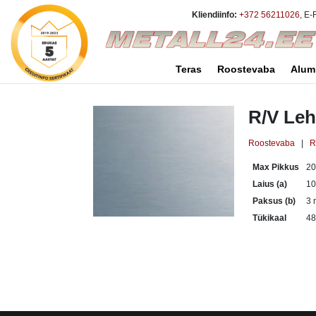
Kliendiinfo:
+372 56211026
, E-
Teras
Roostevaba
Alum
R/V Leh
Roostevaba
|
R
Max Pikkus
2
Laius (a)
1
Paksus (b)
3
Tükikaal
48