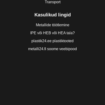
Transport
Kasulikud lingid
Metallide töötlemine
IPE või HEB või HEA tala?
plastik24.ee plastiktooted
metalli24.fi soome veebipood