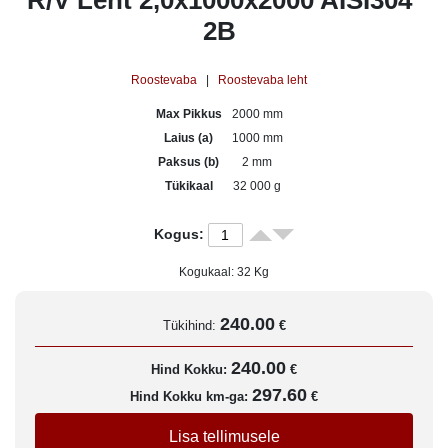
R/V Leht 2,0x1000x2000 AISI304
2B
Roostevaba
|
Roostevaba leht
Max Pikkus
2000 mm
Laius (a)
1000 mm
Paksus (b)
2 mm
Tükikaal
32 000 g
Kogus:
Kogukaal:
32
Kg
240.00
Tükihind:
€
240.00
Hind Kokku:
€
297.60
Hind Kokku km-ga:
€
Lisa tellimusele