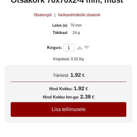
Otsakork 70x70x2-4 mm, must
Otsakorgid
|
Nelikant/ristkülik otsakork
Laius (a)
70 mm
Tükikaal
24 g
Kogus:
Kogukaal:
0.02
Kg
1.92
Tükihind:
€
1.92
Hind Kokku:
€
2.38
Hind Kokku km-ga:
€
Lisa tellimusele