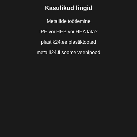
Kasulikud lingid
Metallide töötlemine
IPE või HEB või HEA tala?
plastik24.ee plastiktooted
metalli24.fi soome veebipood