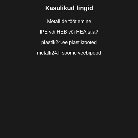
Kasulikud lingid
Metallide töötlemine
IPE või HEB või HEA tala?
plastik24.ee plastiktooted
metalli24.fi soome veebipood