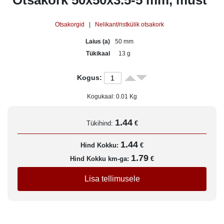
Otsakork 50x50x3.5-5 mm, must
Otsakorgid
|
Nelikant/ristkülik otsakork
Laius (a)
50 mm
Tükikaal
13 g
Kogus:
Kogukaal:
0.01
Kg
1.44
Tükihind:
€
1.44
Hind Kokku:
€
1.79
Hind Kokku km-ga:
€
Lisa tellimusele