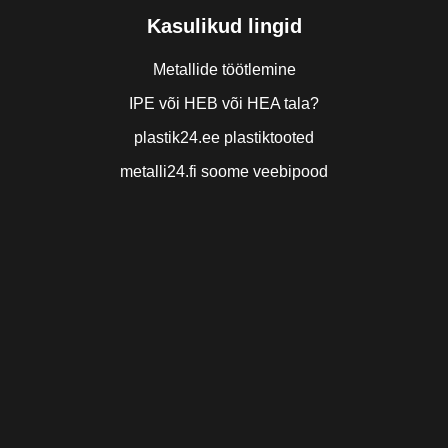
Kasulikud lingid
Metallide töötlemine
IPE või HEB või HEA tala?
plastik24.ee plastiktooted
metalli24.fi soome veebipood