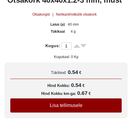
Otsakork 40x40x1.2-3 mm, must
Otsakorgid
|
Nelikant/ristkülik otsakork
Laius (a)
40 mm
Tükikaal
4 g
Kogus:
Kogukaal:
0
Kg
0.54
Tükihind:
€
0.54
Hind Kokku:
€
0.67
Hind Kokku km-ga:
€
Lisa tellimusele