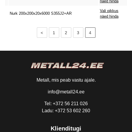
näed hinda
Vali pikkus
Nurk 200x200x20x6000 S355J2+AR
näed hinda
<
1
2
3
4
Metall, mis peab vastu ajale.
info@metall24.ee
Tel: +372 56 211 026
Ladu: +372 53 602 260
Klienditugi