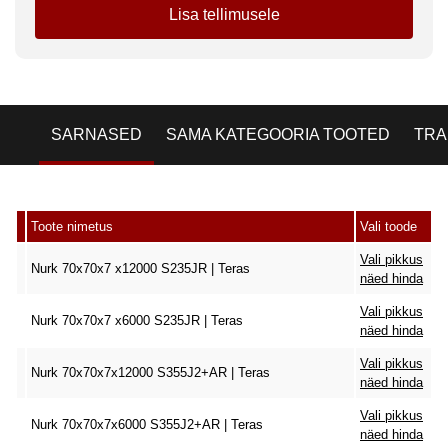
Lisa tellimusele
SARNASED
SAMA KATEGOORIA TOOTED
TRA
Toote nimetus
Vali toode
Vali pikkus
Nurk 70x70x7 x12000 S235JR | Teras
näed hinda
Vali pikkus
Nurk 70x70x7 x6000 S235JR | Teras
näed hinda
Vali pikkus
Nurk 70x70x7x12000 S355J2+AR | Teras
näed hinda
Vali pikkus
Nurk 70x70x7x6000 S355J2+AR | Teras
näed hinda