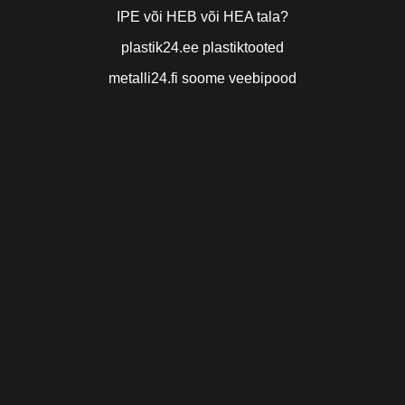
IPE või HEB või HEA tala?
plastik24.ee plastiktooted
metalli24.fi soome veebipood