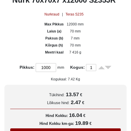
Nurk 70x70x7 x12000 S235JR
Nurkraud
|
Teras S235
Max Pikkus
12000 mm
Laius (a)
70 mm
Paksus (b)
7 mm
Kõrgus (h)
70 mm
Meetri kaal
7 416 g
Pikkus:
mm
Kogus:
Kogukaal:
7.42
Kg
13.57
Tükihind:
€
2.47
Lõikuse hind:
€
16.04
Hind Kokku:
€
19.89
Hind Kokku km-ga:
€