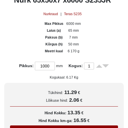
Nurk 65x50x7 x6000 S235JR
Nurkraud
|
Teras S235
Max Pikkus
6000 mm
Laius (a)
65 mm
Paksus (b)
7 mm
Kõrgus (h)
50 mm
Meetri kaal
6 170 g
Pikkus:
mm
Kogus:
Kogukaal:
6.17
Kg
11.29
Tükihind:
€
2.06
Lõikuse hind:
€
13.35
Hind Kokku:
€
16.55
Hind Kokku km-ga:
€