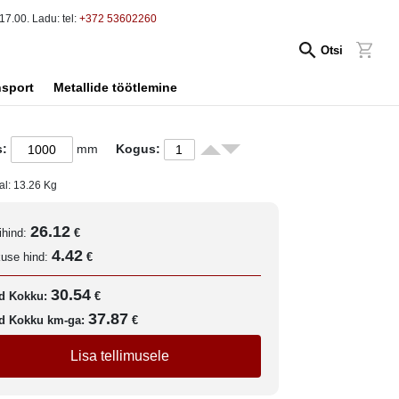
17.00. Ladu: tel:
+372 53602260
Otsi
nsport
Metallide töötlemine
s:
mm
Kogus:
al:
13.26
Kg
26.12
ihind:
€
4.42
kuse hind:
€
30.54
d Kokku:
€
37.87
d Kokku km-ga:
€
Lisa tellimusele