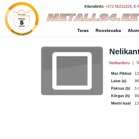
Kliendiinfo:
+372 56211026
, E-
Teras
Roostevaba
Alum
Nelikan
Nelikanttoru
|
T
Max Pikkus
1
Laius (a)
9
Paksus (b)
5
Kõrgus (h)
9
Meetri kaal
13