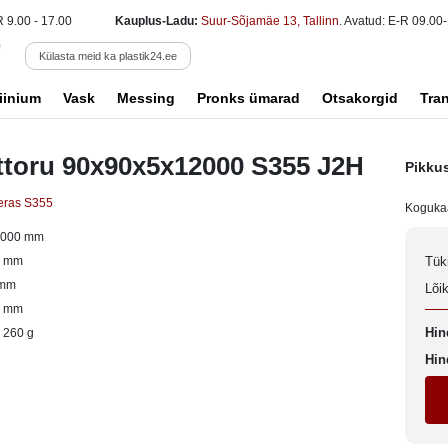
R 9.00 - 17.00
Kauplus-Ladu:
Suur-Sõjamäe 13, Tallinn
. Avatud: E-R 09.00-
Külasta meid ka plastik24.ee
iinium
Vask
Messing
Pronks ümarad
Otsakorgid
Tra
ttoru 90x90x5x12000 S355 J2H
Pikku
eras S355
Koguka
2000 mm
0 mm
Tük
 mm
Lõi
0 mm
Hin
 260 g
Hin