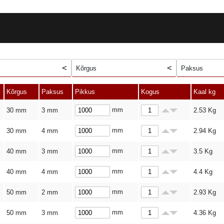
Kõrgus
Paksus
Kõrgus
Paksus
Pikkus
Kogus
Kaal kg
mm
30 mm
3 mm
2.53
Kg
mm
30 mm
4 mm
2.94
Kg
mm
40 mm
3 mm
3.5
Kg
mm
40 mm
4 mm
4.4
Kg
mm
50 mm
2 mm
2.93
Kg
mm
50 mm
3 mm
4.36
Kg