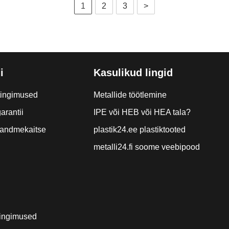
1
2
3
>
i
Kasulikud lingid
tingimused
Metallide töötlemine
arantii
IPE või HEB või HEA tala?
a andmekaitse
plastik24.ee plastiktooted
metalli24.fi soome veebipood
ingimused