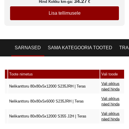
34.27
Hind Kokku km-ga:
€
Lisa tellimusele
SARNASED
SAMA KATEGOORIA TOOTED
TRA
Toote nimetus
Vali toode
Vali pikkus
Nelikanttoru 80x80x5x12000 S235JRH | Teras
näed hinda
Vali pikkus
Nelikanttoru 80x80x5x6000 S235JRH | Teras
näed hinda
Vali pikkus
Nelikanttoru 80x80x5x12000 S355 J2H | Teras
näed hinda