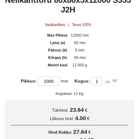
Nelikanttoru 80x80x5x12000 S355
J2H
Nelikanttoru
|
Teras S355
Max Pikkus
12000 mm
Laius (a)
80 mm
Paksus (b)
5 mm
Kõrgus (h)
80 mm
Meetri kaal
12 000 g
Pikkus:
mm
Kogus:
Kogukaal:
12
Kg
23.64
Tükihind:
€
4.00
Lõikuse hind:
€
27.64
Hind Kokku:
€