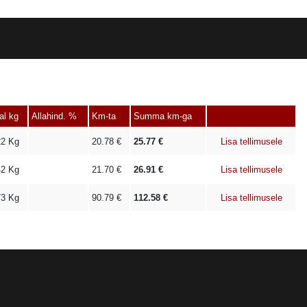
al kg
Allahind. %
Km-ta
Summa km-ga
22
Kg
20.78
€
25.77
€
Lisa tellimusele
42
Kg
21.70
€
26.91
€
Lisa tellimusele
73
Kg
90.79
€
112.58
€
Lisa tellimusele