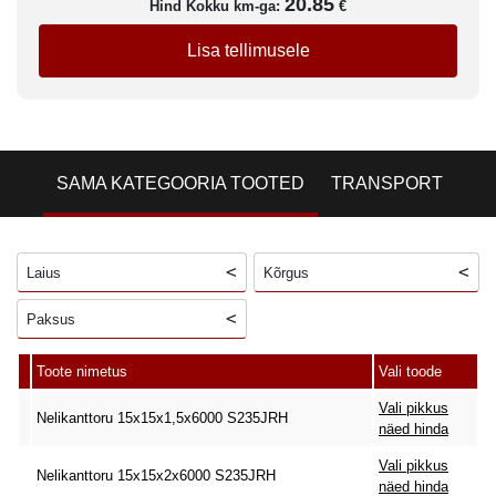
20.85
Hind Kokku km-ga:
€
Lisa tellimusele
SAMA KATEGOORIA TOOTED
TRANSPORT
Laius
Kõrgus
Paksus
Toote nimetus
Vali toode
Vali pikkus
Nelikanttoru 15x15x1,5x6000 S235JRH
näed hinda
Vali pikkus
Nelikanttoru 15x15x2x6000 S235JRH
näed hinda