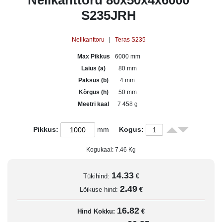
Nelikanttoru 80x50x4x6000
S235JRH
Nelikanttoru
|
Teras S235
Max Pikkus
6000 mm
Laius (a)
80 mm
Paksus (b)
4 mm
Kõrgus (h)
50 mm
Meetri kaal
7 458 g
Pikkus:
mm
Kogus:
Kogukaal:
7.46
Kg
14.33
Tükihind:
€
2.49
Lõikuse hind:
€
16.82
Hind Kokku:
€