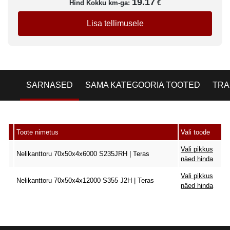
19.17
Hind Kokku km-ga:
€
Lisa tellimusele
SARNASED
SAMA KATEGOORIA TOOTED
TRA
Toote nimetus
Vali toode
Vali pikkus
Nelikanttoru 70x50x4x6000 S235JRH | Teras
näed hinda
Vali pikkus
Nelikanttoru 70x50x4x12000 S355 J2H | Teras
näed hinda