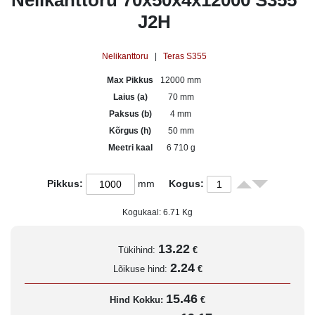
Nelikanttoru 70x50x4x12000 S355
J2H
Nelikanttoru
|
Teras S355
Max Pikkus
12000 mm
Laius (a)
70 mm
Paksus (b)
4 mm
Kõrgus (h)
50 mm
Meetri kaal
6 710 g
Pikkus:
mm
Kogus:
Kogukaal:
6.71
Kg
13.22
Tükihind:
€
2.24
Lõikuse hind:
€
15.46
Hind Kokku:
€