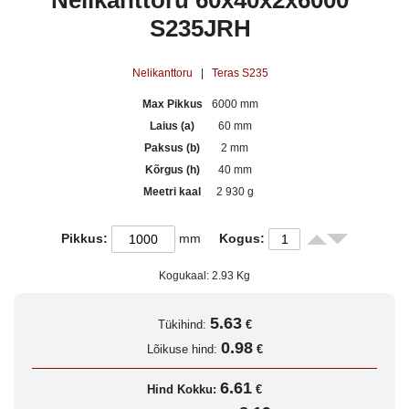
Nelikanttoru 60x40x2x6000
S235JRH
Nelikanttoru
|
Teras S235
Max Pikkus
6000 mm
Laius (a)
60 mm
Paksus (b)
2 mm
Kõrgus (h)
40 mm
Meetri kaal
2 930 g
Pikkus:
mm
Kogus:
Kogukaal:
2.93
Kg
5.63
Tükihind:
€
0.98
Lõikuse hind:
€
6.61
Hind Kokku:
€