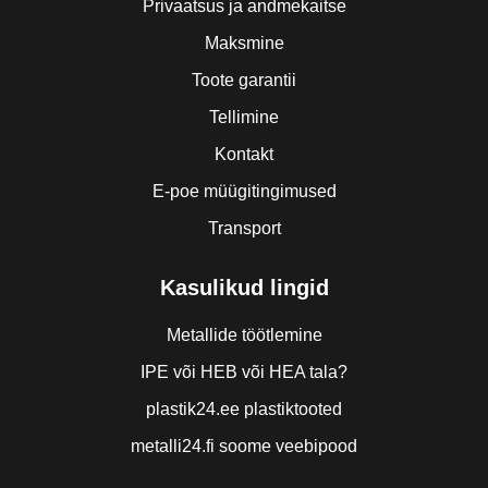
Privaatsus ja andmekaitse
Maksmine
Toote garantii
Tellimine
Kontakt
E-poe müügitingimused
Transport
Kasulikud lingid
Metallide töötlemine
IPE või HEB või HEA tala?
plastik24.ee plastiktooted
metalli24.fi soome veebipood