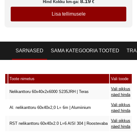
8.19
Hind Kokku km-ga:
€
Lisa tellimusele
SARNASED
SAMA KATEGOORIA TOOTED
TRA
Toote nimetus
Vali toode
Vali pikkus
Nelikanttoru 60x40x2x6000 S235JRH | Teras
näed hinda
Vali pikkus
Al. nelikanttoru 60x40x2,0 L= 6m | Alumiinium
näed hinda
Vali pikkus
RST nelikanttoru 60x40x2.0 L=6 AISI 304 | Roostevaba
näed hinda