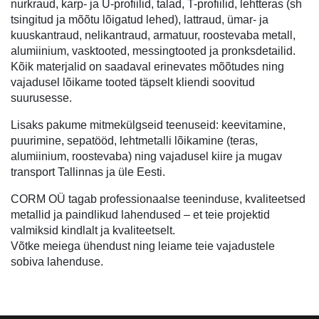
nurkraud, karp- ja U-profiilid, talad, T-profiilid, lehtteras (sh
tsingitud ja mõõtu lõigatud lehed), lattraud, ümar- ja
kuuskantraud, nelikantraud, armatuur, roostevaba metall,
alumiinium, vasktooted, messingtooted ja pronksdetailid.
Kõik materjalid on saadaval erinevates mõõtudes ning
vajadusel lõikame tooted täpselt kliendi soovitud
suurusesse.
Lisaks pakume mitmekülgseid teenuseid: keevitamine,
puurimine, sepatööd, lehtmetalli lõikamine (teras,
alumiinium, roostevaba) ning vajadusel kiire ja mugav
transport Tallinnas ja üle Eesti.
CORM OÜ tagab professionaalse teeninduse, kvaliteetsed
metallid ja paindlikud lahendused – et teie projektid
valmiksid kindlalt ja kvaliteetselt.
Võtke meiega ühendust ning leiame teie vajadustele
sobiva lahenduse.