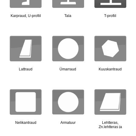
Karpraud, U-profiil
Tala
T-profiil
Lattraud
Ümarraud
Kuuskantraud
Nelikantraud
Armatuur
Lehtteras,
Zn.lehtteras ja
mõõtu lõigatud
lehtteras