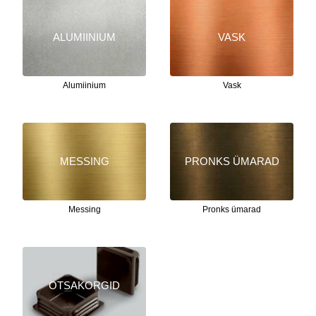
ALUMIINIUM
VASK
Alumiinium
Vask
MESSING
PRONKS ÜMARAD
Messing
Pronks ümarad
OTSAKORGID