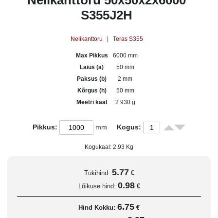
Nelikanttoru 50x50x2x6000
S355J2H
Nelikanttoru
|
Teras S355
Max Pikkus
6000 mm
Laius (a)
50 mm
Paksus (b)
2 mm
Kõrgus (h)
50 mm
Meetri kaal
2 930 g
Pikkus:
mm
Kogus:
Kogukaal:
2.93
Kg
5.77
Tükihind:
€
0.98
Lõikuse hind:
€
6.75
Hind Kokku:
€