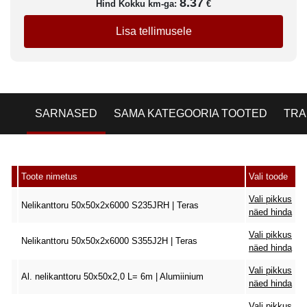
8.37
Hind Kokku km-ga:
€
Lisa tellimusele
SARNASED
SAMA KATEGOORIA TOOTED
TRA
Toote nimetus
Vali toode
Vali pikkus
Nelikanttoru 50x50x2x6000 S235JRH | Teras
näed hinda
Vali pikkus
Nelikanttoru 50x50x2x6000 S355J2H | Teras
näed hinda
Vali pikkus
Al. nelikanttoru 50x50x2,0 L= 6m | Alumiinium
näed hinda
Vali pikkus