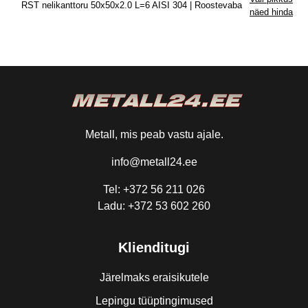
RST nelikanttoru 50x50x2.0 L=6 AISI 304 | Roostevaba
näed hinda
Metall, mis peab vastu ajale.
info@metall24.ee
Tel: +372 56 211 026
Ladu: +372 53 602 260
Klienditugi
Järelmaks eraisikutele
Lepingu tüüptingimused