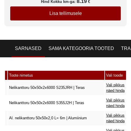
8.19
Hind Kokku km-ga:
€
Lisa tellimusele
SARNASED
SAMA KATEGOORIA TOOTED
TRA
Toote nimetus
Vali toode
Vali pikkus
Nelikanttoru 50x50x2x6000 S235JRH | Teras
näed hinda
Vali pikkus
Nelikanttoru 50x50x2x6000 S355J2H | Teras
näed hinda
Vali pikkus
Al. nelikanttoru 50x50x2,0 L= 6m | Alumiinium
näed hinda
Vali pikkus