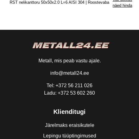
RST nelikanttoru 50x50x2.0 L=6 AISI 304 | Roostevaba
näed hinda
Metall, mis peab vastu ajale.
info@metall24.ee
Tel: +372 56 211 026
Ladu: +372 53 602 260
Klienditugi
Järelmaks eraisikutele
Lepingu tüüptingimused