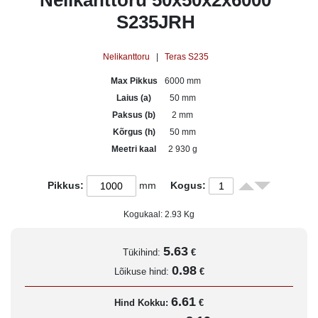
Nelikanttoru 50x50x2x6000
S235JRH
Nelikanttoru
|
Teras S235
Max Pikkus
6000 mm
Laius (a)
50 mm
Paksus (b)
2 mm
Kõrgus (h)
50 mm
Meetri kaal
2 930 g
Pikkus:
mm
Kogus:
Kogukaal:
2.93
Kg
5.63
Tükihind:
€
0.98
Lõikuse hind:
€
6.61
Hind Kokku:
€