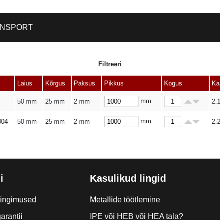
NSPORT
Filtreeri
Laius
Kõrgus
Paksus
Pikkus
Kogus
Ka
mm
50 mm
25 mm
2 mm
2.
mm
304
50 mm
25 mm
2 mm
2.
i
Kasulikud lingid
tingimused
Metallide töötlemine
arantii
IPE või HEB või HEA tala?