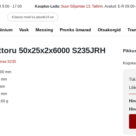
R 9.00 - 17.00
Kauplus-Ladu:
Suur-Sõjamäe 13, Tallinn
. Avatud: E-R 09.00-
Külasta meid ka plastik24.ee
iinium
Vask
Messing
Pronks ümarad
Otsakorgid
Tra
ttoru 50x25x2x6000 S235JRH
Pikku
eras S235
Koguka
000 mm
0 mm
Tük
 mm
Lõi
5 mm
Hin
160 g
Hin