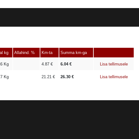
al kg
Allahind. %
Km-ta
Summa km-ga
16
Kg
4.87
€
6.04
€
Lisa tellimusele
27
Kg
21.21
€
26.30
€
Lisa tellimusele