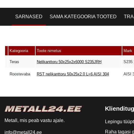
SARNASED
SAMA KATEGOORIA TOOTED
TRA
Kategooria
Toote nimetus
Mark
Teras
Nelikanttoru 50x25x2x6000 S235JRH
S235
Roostevaba
RST nelikanttoru 50x25x2.0 L=6 AISI 304
AISI 
Klienditug
Metall, mis peab vastu ajale.
Lepingu tüüp
Raha tagasi g
info@metall24.ee