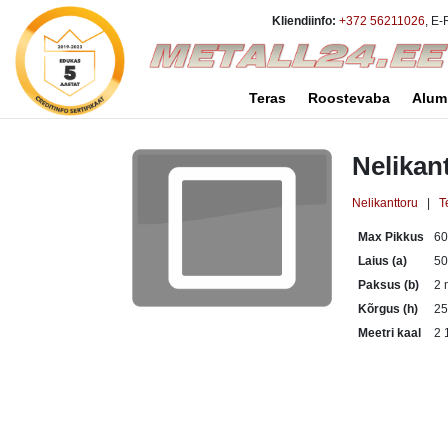
Kliendiinfo:
+372 56211026
, E-
Teras
Roostevaba
Alum
Nelikan
Nelikanttoru
|
T
Max Pikkus
6
Laius (a)
5
Paksus (b)
2
Kõrgus (h)
2
Meetri kaal
2 