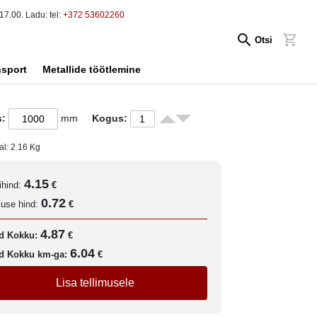
17.00. Ladu: tel:
+372 53602260
Otsi
nsport
Metallide töötlemine
s:
mm
Kogus:
al:
2.16
Kg
4.15
ihind:
€
0.72
kuse hind:
€
4.87
d Kokku:
€
6.04
d Kokku km-ga:
€
Lisa tellimusele