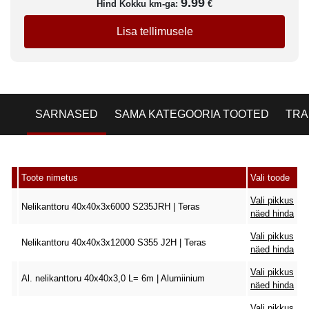
9.99
Hind Kokku km-ga:
€
Lisa tellimusele
SARNASED
SAMA KATEGOORIA TOOTED
TRA
Toote nimetus
Vali toode
Vali pikkus
Nelikanttoru 40x40x3x6000 S235JRH | Teras
näed hinda
Vali pikkus
Nelikanttoru 40x40x3x12000 S355 J2H | Teras
näed hinda
Vali pikkus
Al. nelikanttoru 40x40x3,0 L= 6m | Alumiinium
näed hinda
Vali pikkus