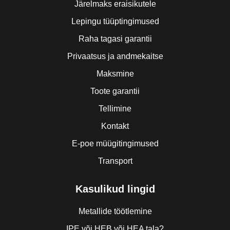
Järelmaks eraisikutele
Lepingu tüüptingimused
Raha tagasi garantii
Privaatsus ja andmekaitse
Maksmine
Toote garantii
Tellimine
Kontakt
E-poe müügitingimused
Transport
Kasulikud lingid
Metallide töötlemine
IPE või HEB või HEA tala?