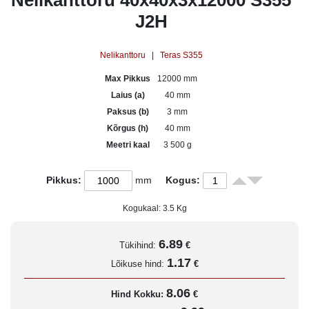
Nelikanttoru 40x40x3x12000 S355
J2H
Nelikanttoru
|
Teras S355
Max Pikkus
12000 mm
Laius (a)
40 mm
Paksus (b)
3 mm
Kõrgus (h)
40 mm
Meetri kaal
3 500 g
Pikkus:
mm
Kogus:
Kogukaal:
3.5
Kg
6.89
Tükihind:
€
1.17
Lõikuse hind:
€
8.06
Hind Kokku:
€