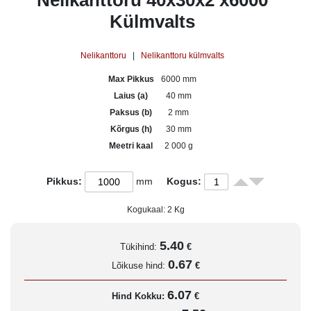
Nelikanttoru 40x30x2 x6000
Külmvalts
Nelikanttoru
|
Nelikanttoru külmvalts
Max Pikkus
6000 mm
Laius (a)
40 mm
Paksus (b)
2 mm
Kõrgus (h)
30 mm
Meetri kaal
2 000 g
Pikkus:
mm
Kogus:
Kogukaal:
2
Kg
5.40
Tükihind:
€
0.67
Lõikuse hind:
€
6.07
Hind Kokku:
€