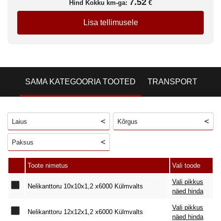
7.52
Hind Kokku km-ga:
€
Lisa tellimusele
SAMA KATEGOORIA TOOTED
TRANSPORT
Laius
Kõrgus
Paksus
Toote nimetus
Vali toode
Vali pikkus
Nelikanttoru 10x10x1,2 x6000 Külmvalts
näed hinda
Vali pikkus
Nelikanttoru 12x12x1,2 x6000 Külmvalts
näed hinda