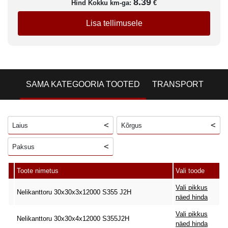
8.39
Hind Kokku km-ga:
€
Lisa tellimusele
SAMA KATEGOORIA TOOTED
TRANSPORT
Laius
Kõrgus
Paksus
Toote nimetus
Vali toode
Vali pikkus
Nelikanttoru 30x30x3x12000 S355 J2H
näed hinda
Vali pikkus
Nelikanttoru 30x30x4x12000 S355J2H
näed hinda