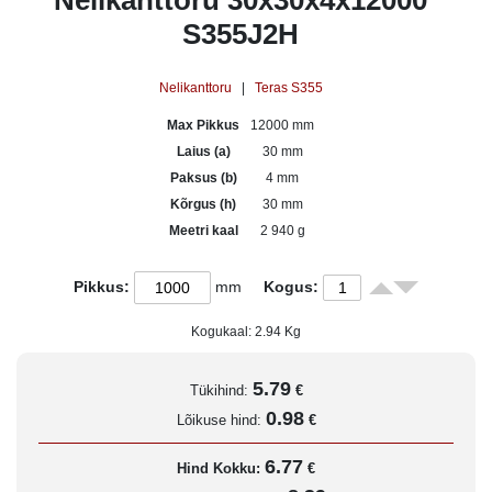
Nelikanttoru 30x30x4x12000
S355J2H
Nelikanttoru
|
Teras S355
Max Pikkus
12000 mm
Laius (a)
30 mm
Paksus (b)
4 mm
Kõrgus (h)
30 mm
Meetri kaal
2 940 g
Pikkus:
mm
Kogus:
Kogukaal:
2.94
Kg
5.79
Tükihind:
€
0.98
Lõikuse hind:
€
6.77
Hind Kokku:
€