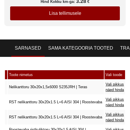
3.28
Hind Kokku km-ga:
€
Lisa tellimusele
SARNASED
SAMA KATEGOORIA TOOTED
TRA
Toote nimetus
Vali toode
Vali pikkus
Nelikanttoru 30x20x1,5x6000 S235JRH | Teras
näed hinda
Vali pikkus
RST nelikanttoru 30x20x1.5 L=6 AISI 304 | Roostevaba
näed hinda
Vali pikkus
RST nelikanttoru 30x20x1.5 L=6 AISI 304 | Roostevaba
näed hinda
Roostevaba ristkuliktoru 30x20x1,5 AISI 304 |
Vali pikkus