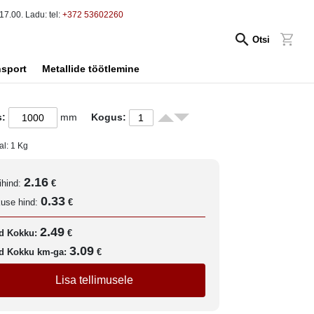
17.00. Ladu: tel:
+372 53602260
Otsi
nsport
Metallide töötlemine
s:
mm
Kogus:
al:
1
Kg
2.16
ihind:
€
0.33
kuse hind:
€
2.49
d Kokku:
€
3.09
d Kokku km-ga:
€
Lisa tellimusele