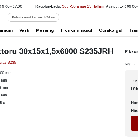
R 9.00 - 17.00
Kauplus-Ladu:
Suur-Sõjamäe 13, Tallinn
. Avatud: E-R 09.00-
Külasta meid ka plastik24.ee
iinium
Vask
Messing
Pronks ümarad
Otsakorgid
Tra
ttoru 30x15x1,5x6000 S235JRH
Pikku
eras S235
Koguka
000 mm
0 mm
Tük
5 mm
Lõi
5 mm
Hin
9 g
Hin