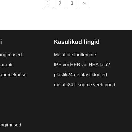
1
2
3
>
i
Kasulikud lingid
tingimused
Metallide töötlemine
arantii
IPE või HEB või HEA tala?
a andmekaitse
plastik24.ee plastiktooted
metalli24.fi soome veebipood
ingimused