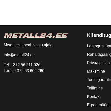
Klienditug
Metall, mis peab vastu ajale.
Lepingu tüüp
Raha tagasi g
info@metall24.ee
Privaatsus j
Tel: +372 56 211 026
Ladu: +372 53 602 260
Maksmine
Toote garantii
Tellimine
Kontakt
E-poe müügit