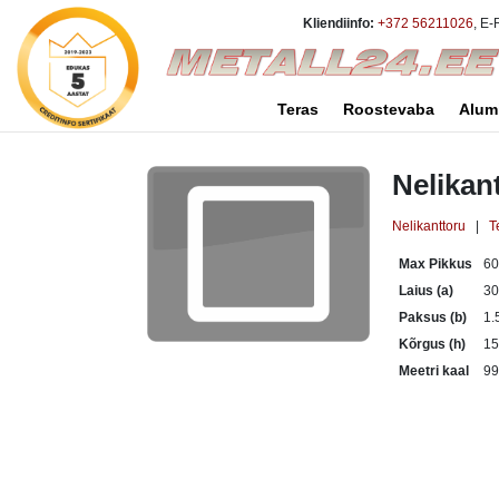
Kliendiinfo:
+372 56211026
, E-
Teras
Roostevaba
Alum
Nelikan
Nelikanttoru
|
T
Max Pikkus
6
Laius (a)
3
Paksus (b)
1.
Kõrgus (h)
1
Meetri kaal
99