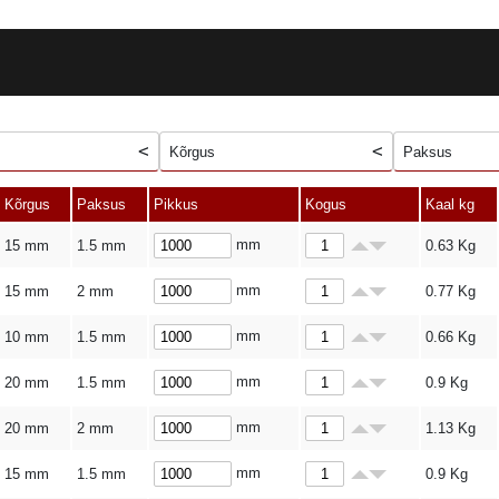
Kõrgus
Paksus
Kõrgus
Paksus
Pikkus
Kogus
Kaal kg
mm
15 mm
1.5 mm
0.63
Kg
mm
15 mm
2 mm
0.77
Kg
mm
10 mm
1.5 mm
0.66
Kg
mm
20 mm
1.5 mm
0.9
Kg
mm
20 mm
2 mm
1.13
Kg
mm
15 mm
1.5 mm
0.9
Kg