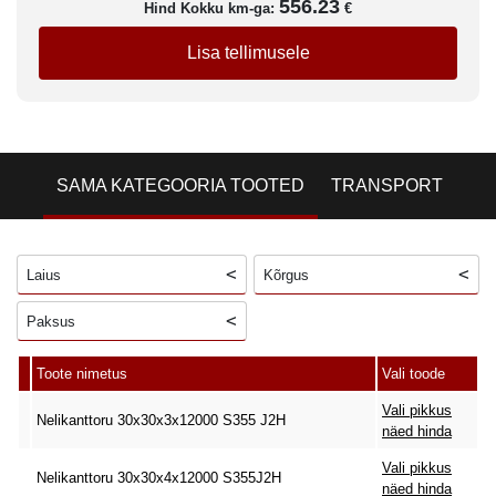
556.23
Hind Kokku km-ga:
€
Lisa tellimusele
SAMA KATEGOORIA TOOTED
TRANSPORT
Laius
Kõrgus
Paksus
Toote nimetus
Vali toode
Vali pikkus
Nelikanttoru 30x30x3x12000 S355 J2H
näed hinda
Vali pikkus
Nelikanttoru 30x30x4x12000 S355J2H
näed hinda