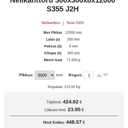
Nelikanttoru 300x300x8x12000
S355 J2H
Nelikanttoru
|
Teras S355
Max Pikkus
12000 mm
Laius (a)
300 mm
Paksus (b)
8 mm
Kõrgus (h)
300 mm
Meetri kaal
71 850 g
Pikkus:
mm
Kogus:
Kogukaal:
215.55
Kg
424.62
Tükihind:
€
23.95
Lõikuse hind:
€
448.57
Hind Kokku:
€