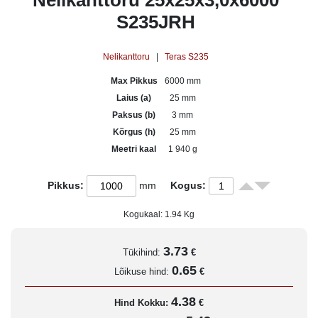
Nelikanttoru 25x25x3,0x6000
S235JRH
Nelikanttoru
|
Teras S235
Max Pikkus
6000 mm
Laius (a)
25 mm
Paksus (b)
3 mm
Kõrgus (h)
25 mm
Meetri kaal
1 940 g
Pikkus:
mm
Kogus:
Kogukaal:
1.94
Kg
3.73
Tükihind:
€
0.65
Lõikuse hind:
€
4.38
Hind Kokku:
€