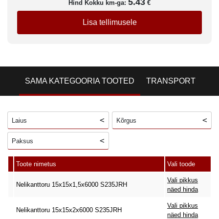
5.43
Hind Kokku km-ga:
€
Lisa tellimusele
SAMA KATEGOORIA TOOTED
TRANSPORT
Laius
Kõrgus
Paksus
Toote nimetus
Vali toode
Vali pikkus
Nelikanttoru 15x15x1,5x6000 S235JRH
näed hinda
Vali pikkus
Nelikanttoru 15x15x2x6000 S235JRH
näed hinda