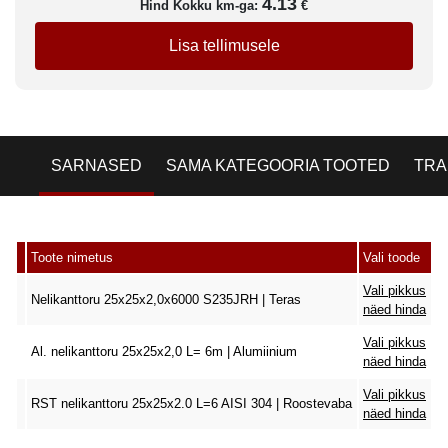
4.13
Hind Kokku km-ga:
€
Lisa tellimusele
SARNASED
SAMA KATEGOORIA TOOTED
TRA
Toote nimetus
Vali toode
Vali pikkus
Nelikanttoru 25x25x2,0x6000 S235JRH | Teras
näed hinda
Vali pikkus
Al. nelikanttoru 25x25x2,0 L= 6m | Alumiinium
näed hinda
Vali pikkus
RST nelikanttoru 25x25x2.0 L=6 AISI 304 | Roostevaba
näed hinda