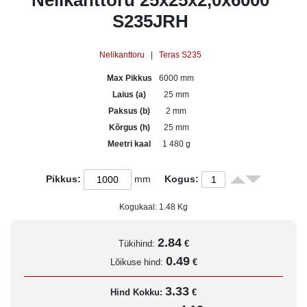
Nelikanttoru 25x25x2,0x6000
S235JRH
Nelikanttoru
|
Teras S235
Max Pikkus
6000 mm
Laius (a)
25 mm
Paksus (b)
2 mm
Kõrgus (h)
25 mm
Meetri kaal
1 480 g
Pikkus:
mm
Kogus:
Kogukaal:
1.48
Kg
2.84
Tükihind:
€
0.49
Lõikuse hind:
€
3.33
Hind Kokku:
€