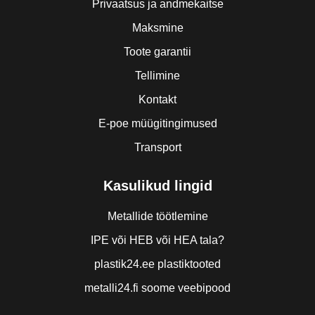
Privaatsus ja andmekaitse
Maksmine
Toote garantii
Tellimine
Kontakt
E-poe müügitingimused
Transport
Kasulikud lingid
Metallide töötlemine
IPE või HEB või HEA tala?
plastik24.ee plastiktooted
metalli24.fi soome veebipood