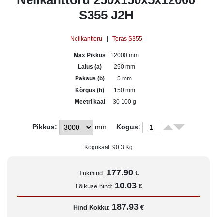
Nelikanttoru 250x150x5x12000
S355 J2H
Nelikanttoru
|
Teras S355
Max Pikkus
12000 mm
Laius (a)
250 mm
Paksus (b)
5 mm
Kõrgus (h)
150 mm
Meetri kaal
30 100 g
Pikkus:
mm
Kogus:
Kogukaal:
90.3
Kg
177.90
Tükihind:
€
10.03
Lõikuse hind:
€
187.93
Hind Kokku:
€