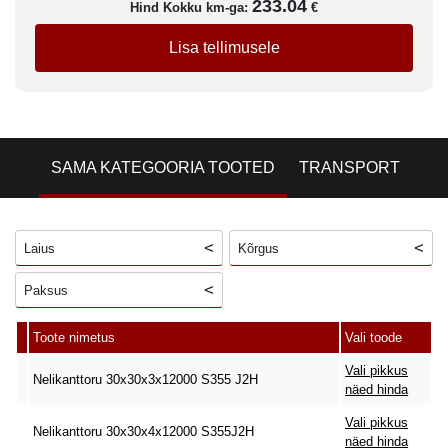
233.04
Hind Kokku km-ga:
€
Lisa tellimusele
SAMA KATEGOORIA TOOTED
TRANSPORT
Laius
Kõrgus
Paksus
Toote nimetus
Vali toode
Vali pikkus
Nelikanttoru 30x30x3x12000 S355 J2H
näed hinda
Vali pikkus
Nelikanttoru 30x30x4x12000 S355J2H
näed hinda