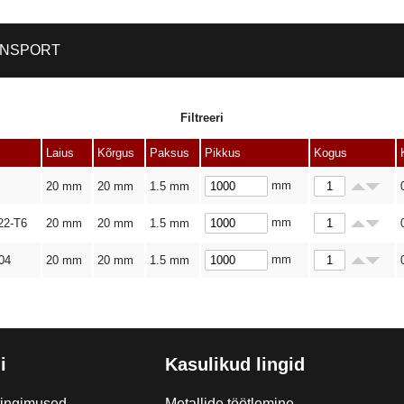
NSPORT
Filtreeri
Laius
Kõrgus
Paksus
Pikkus
Kogus
mm
20 mm
20 mm
1.5 mm
mm
22-T6
20 mm
20 mm
1.5 mm
mm
04
20 mm
20 mm
1.5 mm
i
Kasulikud lingid
tingimused
Metallide töötlemine