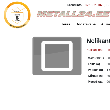
Kliendiinfo:
+372 56211026
, E-
Teras
Roostevaba
Alum
Nelikan
Nelikanttoru
|
T
Max Pikkus
6
Laius (a)
2
Paksus (b)
1.
Kõrgus (h)
2
Meetri kaal
90