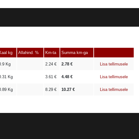
Kaal kg
Allahind. %
Km-ta
Summa km-ga
0.9
Kg
2.24
€
2.78
€
Lisa tellimusele
0.31
Kg
3.61
€
4.48
€
Lisa tellimusele
0.89
Kg
8.29
€
10.27
€
Lisa tellimusele