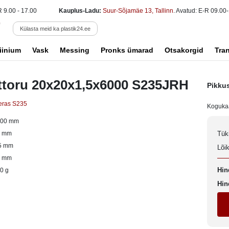
R 9.00 - 17.00
Kauplus-Ladu:
Suur-Sõjamäe 13, Tallinn
. Avatud: E-R 09.00-
Külasta meid ka plastik24.ee
iinium
Vask
Messing
Pronks ümarad
Otsakorgid
Tra
ttoru 20x20x1,5x6000 S235JRH
Pikku
eras S235
Koguka
000 mm
0 mm
Tük
5 mm
Lõi
0 mm
Hin
0 g
Hin