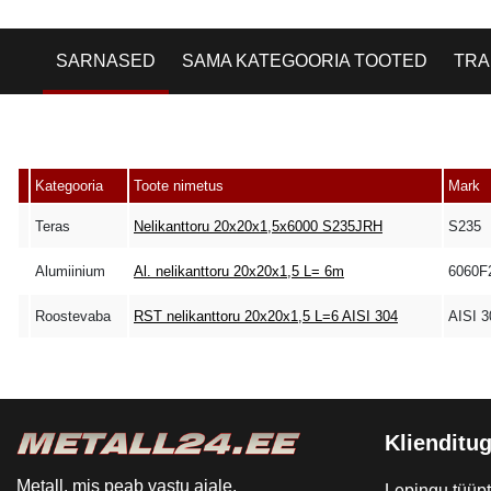
SARNASED
SAMA KATEGOORIA TOOTED
TRA
Kategooria
Toote nimetus
Mark
Teras
Nelikanttoru 20x20x1,5x6000 S235JRH
S235
Alumiinium
Al. nelikanttoru 20x20x1,5 L= 6m
6060F
Roostevaba
RST nelikanttoru 20x20x1,5 L=6 AISI 304
AISI 3
Klienditug
Metall, mis peab vastu ajale.
Lepingu tüüp