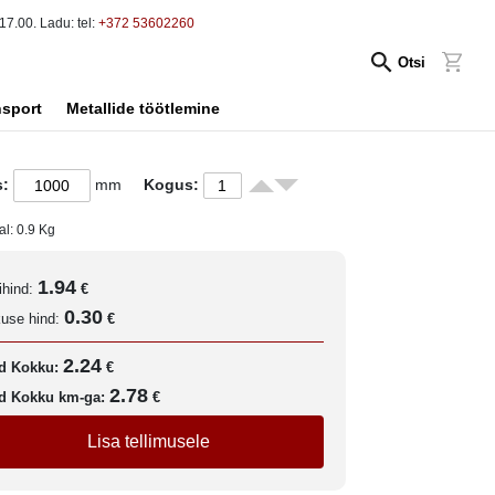
17.00. Ladu: tel:
+372 53602260
Otsi
nsport
Metallide töötlemine
s:
mm
Kogus:
al:
0.9
Kg
1.94
ihind:
€
0.30
kuse hind:
€
2.24
d Kokku:
€
2.78
d Kokku km-ga:
€
Lisa tellimusele