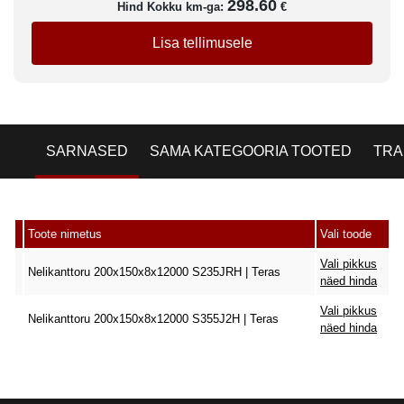
298.60
Hind Kokku km-ga:
€
Lisa tellimusele
SARNASED
SAMA KATEGOORIA TOOTED
TRA
Toote nimetus
Vali toode
Vali pikkus
Nelikanttoru 200x150x8x12000 S235JRH | Teras
näed hinda
Vali pikkus
Nelikanttoru 200x150x8x12000 S355J2H | Teras
näed hinda