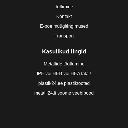
Tellimine
Kontakt
E-poe müügitingimused
Transport
Kasulikud lingid
Metallide töötlemine
IPE või HEB või HEA tala?
plastik24.ee plastiktooted
metalli24.fi soome veebipood