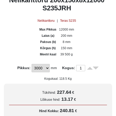
Nelikanttoru 200x150x8x12000
S235JRH
Nelikanttoru
|
Teras S235
Max Pikkus
12000 mm
Laius (a)
200 mm
Paksus (b)
8 mm
Kõrgus (h)
150 mm
Meetri kaal
39 500 g
Pikkus:
mm
Kogus:
Kogukaal:
118.5
Kg
227.64
Tükihind:
€
13.17
Lõikuse hind:
€
240.81
Hind Kokku:
€