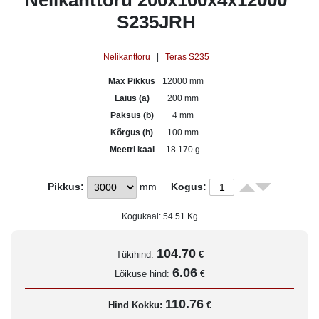
Nelikanttoru 200x100x4x12000
S235JRH
Nelikanttoru
|
Teras S235
Max Pikkus
12000 mm
Laius (a)
200 mm
Paksus (b)
4 mm
Kõrgus (h)
100 mm
Meetri kaal
18 170 g
Pikkus:
mm
Kogus:
Kogukaal:
54.51
Kg
104.70
Tükihind:
€
6.06
Lõikuse hind:
€
110.76
Hind Kokku:
€