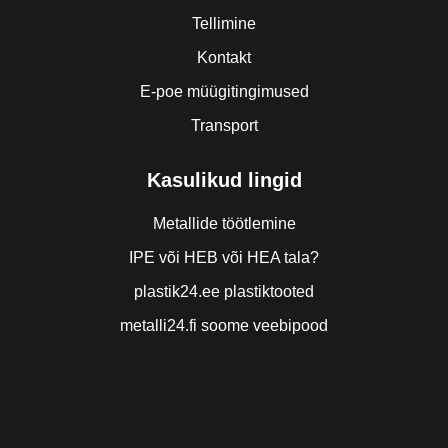
Tellimine
Kontakt
E-poe müügitingimused
Transport
Kasulikud lingid
Metallide töötlemine
IPE või HEB või HEA tala?
plastik24.ee plastiktooted
metalli24.fi soome veebipood