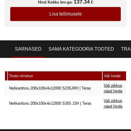
137.34
Hind Kokku km-ga:
€
Lisa tellimusele
SARNASED
SAMA KATEGOORIA TOOTED
TRA
Toote nimetus
Vali toode
Vali pikkus
Nelikanttoru 200x100x4x12000 S235JRH | Teras
näed hinda
Vali pikkus
Nelikanttoru 200x100x4x12000 S355 J2H | Teras
näed hinda