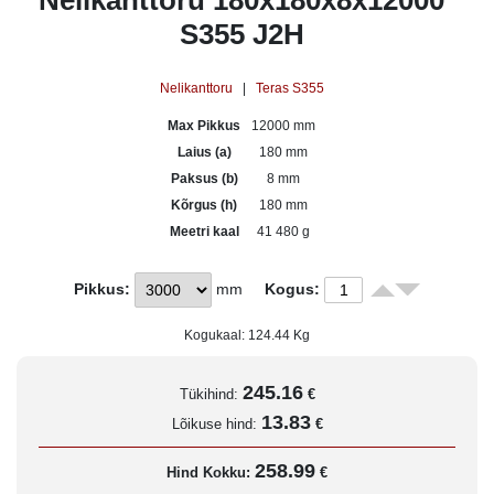
Nelikanttoru 180x180x8x12000
S355 J2H
Nelikanttoru
|
Teras S355
Max Pikkus
12000 mm
Laius (a)
180 mm
Paksus (b)
8 mm
Kõrgus (h)
180 mm
Meetri kaal
41 480 g
Pikkus:
mm
Kogus:
Kogukaal:
124.44
Kg
245.16
Tükihind:
€
13.83
Lõikuse hind:
€
258.99
Hind Kokku:
€