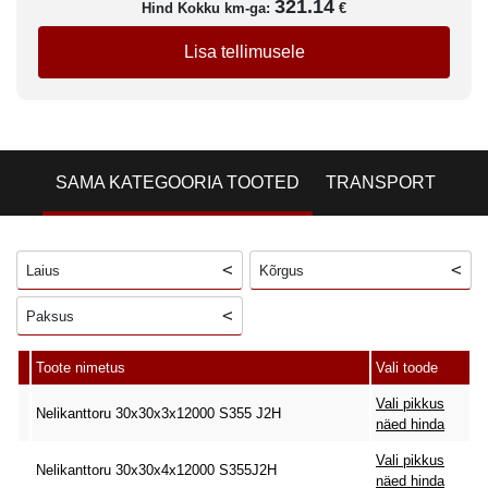
321.14
Hind Kokku km-ga:
€
Lisa tellimusele
SAMA KATEGOORIA TOOTED
TRANSPORT
Laius
Kõrgus
Paksus
Toote nimetus
Vali toode
Vali pikkus
Nelikanttoru 30x30x3x12000 S355 J2H
näed hinda
Vali pikkus
Nelikanttoru 30x30x4x12000 S355J2H
näed hinda