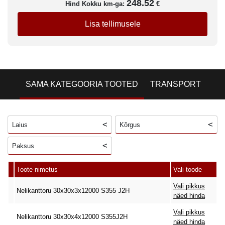
248.52
Hind Kokku km-ga:
€
Lisa tellimusele
SAMA KATEGOORIA TOOTED
TRANSPORT
Laius
Kõrgus
Paksus
Toote nimetus
Vali toode
Vali pikkus
Nelikanttoru 30x30x3x12000 S355 J2H
näed hinda
Vali pikkus
Nelikanttoru 30x30x4x12000 S355J2H
näed hinda