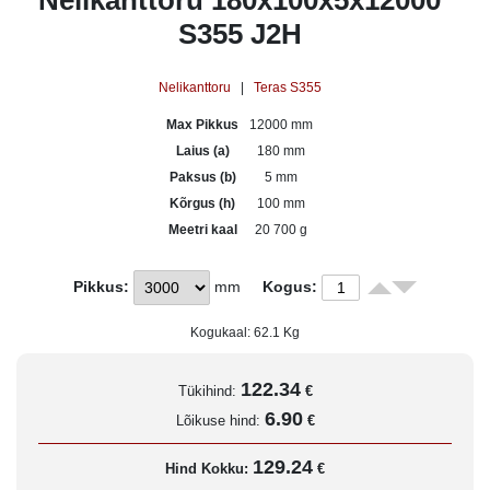
Nelikanttoru 180x100x5x12000
S355 J2H
Nelikanttoru
|
Teras S355
Max Pikkus
12000 mm
Laius (a)
180 mm
Paksus (b)
5 mm
Kõrgus (h)
100 mm
Meetri kaal
20 700 g
Pikkus:
mm
Kogus:
Kogukaal:
62.1
Kg
122.34
Tükihind:
€
6.90
Lõikuse hind:
€
129.24
Hind Kokku:
€