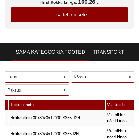
160.26
Hind Kokku km-ga:
€
Lisa tellimusele
SAMA KATEGOORIA TOOTED
TRANSPORT
Laius
Kõrgus
Paksus
Toote nimetus
Vali toode
Vali pikkus
Nelikanttoru 30x30x3x12000 S355 J2H
näed hinda
Vali pikkus
Nelikanttoru 30x30x4x12000 S355J2H
näed hinda