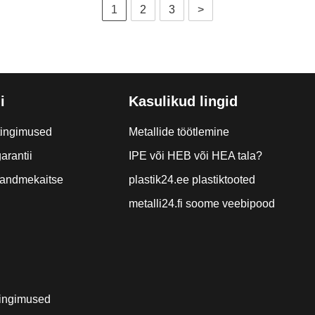
1
2
3
>
i
Kasulikud lingid
tingimused
Metallide töötlemine
arantii
IPE või HEB või HEA tala?
a andmekaitse
plastik24.ee plastiktooted
metalli24.fi soome veebipood
ingimused