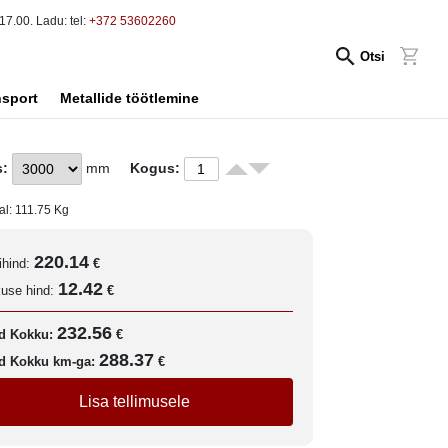
17.00. Ladu: tel:
+372 53602260
Otsi
nsport
Metallide töötlemine
s:
mm
Kogus:
al:
111.75
Kg
220.14
ihind:
€
12.42
kuse hind:
€
232.56
d Kokku:
€
288.37
d Kokku km-ga:
€
Lisa tellimusele