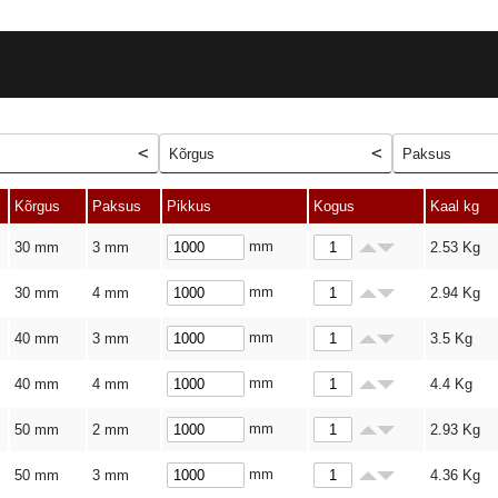
Kõrgus
Paksus
Kõrgus
Paksus
Pikkus
Kogus
Kaal kg
mm
30 mm
3 mm
2.53
Kg
mm
30 mm
4 mm
2.94
Kg
mm
40 mm
3 mm
3.5
Kg
mm
40 mm
4 mm
4.4
Kg
mm
50 mm
2 mm
2.93
Kg
mm
50 mm
3 mm
4.36
Kg