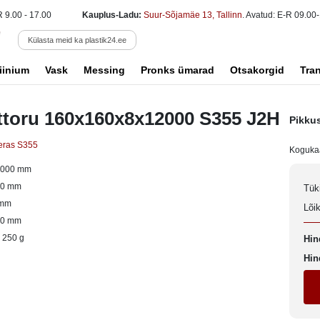
R 9.00 - 17.00
Kauplus-Ladu:
Suur-Sõjamäe 13, Tallinn
. Avatud: E-R 09.00-
Külasta meid ka plastik24.ee
iinium
Vask
Messing
Pronks ümarad
Otsakorgid
Tra
ttoru 160x160x8x12000 S355 J2H
Pikku
eras S355
Koguka
2000 mm
60 mm
Tük
 mm
Lõi
60 mm
 250 g
Hin
Hin