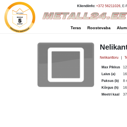
Kliendiinfo:
+372 56211026
, E-
Teras
Roostevaba
Alum
Nelikan
Nelikanttoru
|
T
Max Pikkus
1
Laius (a)
1
Paksus (b)
8
Kõrgus (h)
1
Meetri kaal
37