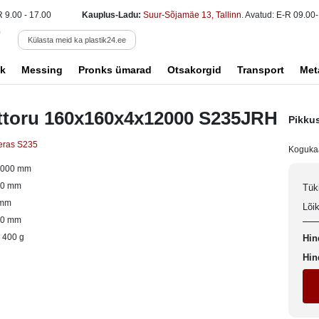
R 9.00 - 17.00
Kauplus-Ladu:
Suur-Sõjamäe 13, Tallinn
. Avatud: E-R 09.00-
Külasta meid ka plastik24.ee
k
Messing
Pronks ümarad
Otsakorgid
Transport
Met
ttoru 160x160x4x12000 S235JRH
Pikku
eras S235
Koguka
2000 mm
60 mm
Tük
 mm
Lõi
60 mm
 400 g
Hin
Hin