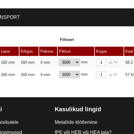
NSPORT
Filtreeri
Laius
Kõrgus
Paksus
Pikkus
Kogus
Kaal
mm
160 mm
160 mm
4 mm
58.2
mm
160 mm
160 mm
4 mm
57
K
i
Kasulikud lingid
isikutele
Metallide töötlemine
tingimused
IPE või HEB või HEA tala?