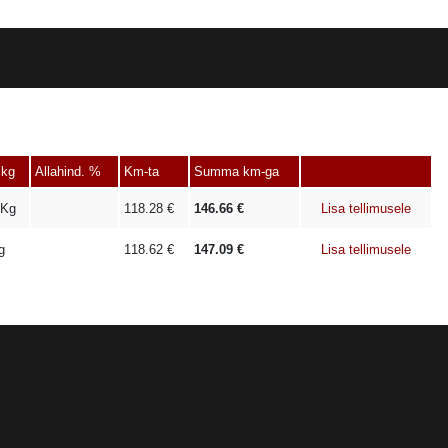
 kg
Allahind. %
Km-ta
Summa km-ga
Kg
118.28
€
146.66
€
Lisa tellimusele
g
118.62
€
147.09
€
Lisa tellimusele