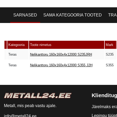
SARNASED
SAMA KATEGOORIA TOOTED
TRA
Kategooria
Toote nimetus
Mark
Teras
Nelikanttoru 160x160x4x12000 S235JRH
S235
Teras
Nelikanttoru 160x160x4x12000 S355 J2H
S355
Klienditug
Metall, mis peab vastu ajale.
Järelmaks era
Lepingu tüüp
info@metall24.ee