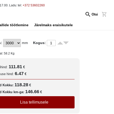
17.00. Ladu: tel:
+372 53602260
Otsi
allide töötlemine
Järelmaks eraisikutele
s:
mm
Kogus:
al:
58.2
Kg
111.81
ihind:
€
6.47
kuse hind:
€
118.28
d Kokku:
€
146.66
d Kokku km-ga:
€
Lisa tellimusele