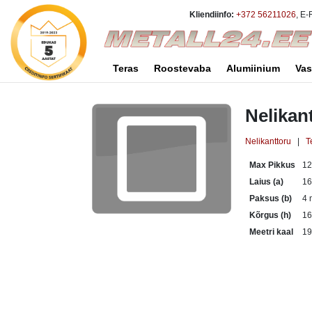
Kliendiinfo:
+372 56211026
, E-
Teras
Roostevaba
Alumiinium
Vas
Nelikan
Nelikanttoru
|
T
Max Pikkus
1
Laius (a)
1
Paksus (b)
4
Kõrgus (h)
1
Meetri kaal
19