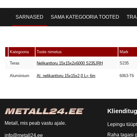
SARNASED
SAMA KATEGOORIA TOOTED
TRA
Kategooria
Toote nimetus
Mark
Teras
Nelikanttoru 15x15x2x6000 S235JRH
S235
Alumiinium
Al. nelikanttoru 15x15x2,0 L= 6m
6063-T6
Klienditug
Metall, mis peab vastu ajale.
Lepingu tüüp
Raha tagasi g
info@metall24.ee