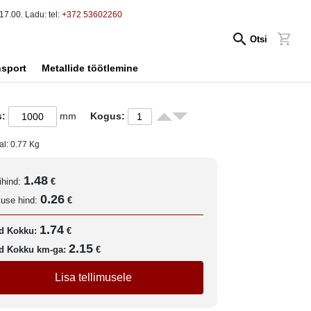
17.00. Ladu: tel:
+372 53602260
Otsi
nsport
Metallide töötlemine
s:
mm
Kogus:
al:
0.77
Kg
1.48
ihind:
€
0.26
kuse hind:
€
1.74
d Kokku:
€
2.15
d Kokku km-ga:
€
Lisa tellimusele