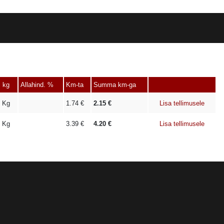
l kg
Allahind. %
Km-ta
Summa km-ga
Kg
1.74
€
2.15
€
Lisa tellimusele
Kg
3.39
€
4.20
€
Lisa tellimusele