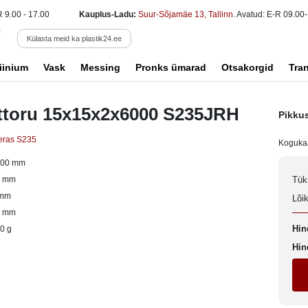
R 9.00 - 17.00
Kauplus-Ladu:
Suur-Sõjamäe 13, Tallinn
. Avatud: E-R 09.00-
Külasta meid ka plastik24.ee
iinium
Vask
Messing
Pronks ümarad
Otsakorgid
Tra
ttoru 15x15x2x6000 S235JRH
Pikku
eras S235
Koguka
000 mm
5 mm
Tük
 mm
Lõi
5 mm
Hin
0 g
Hin