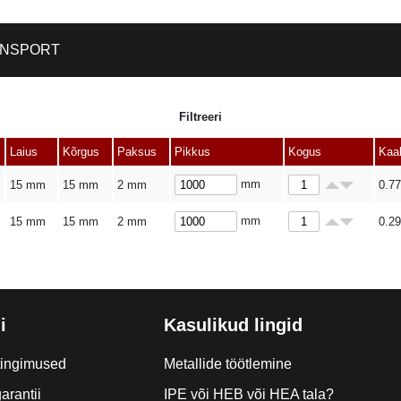
NSPORT
Filtreeri
Laius
Kõrgus
Paksus
Pikkus
Kogus
Kaa
mm
15 mm
15 mm
2 mm
0.77
mm
15 mm
15 mm
2 mm
0.29
i
Kasulikud lingid
tingimused
Metallide töötlemine
arantii
IPE või HEB või HEA tala?