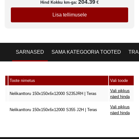
204.39
Hind Kokku km-ga:
€
Lisa tellimusele
SARNASED
SAMA KATEGOORIA TOOTED
TRA
Toote nimetus
Vali toode
Vali pikkus
Nelikanttoru 150x150x6x12000 S235JRH | Teras
näed hinda
Vali pikkus
Nelikanttoru 150x150x6x12000 S355 J2H | Teras
näed hinda