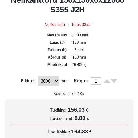
Nelikanttoru 150x150x6x12000
S355 J2H
Nelikanttoru
|
Teras S355
Max Pikkus
12000 mm
Laius (a)
150 mm
Paksus (b)
6 mm
Kõrgus (h)
150 mm
Meetri kaal
26 400 g
Pikkus:
mm
Kogus:
Kogukaal:
79.2
Kg
156.03
Tükihind:
€
8.80
Lõikuse hind:
€
164.83
Hind Kokku:
€