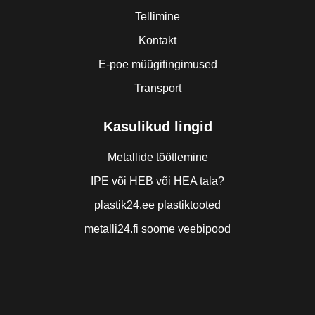
Tellimine
Kontakt
E-poe müügitingimused
Transport
Kasulikud lingid
Metallide töötlemine
IPE või HEB või HEA tala?
plastik24.ee plastiktooted
metalli24.fi soome veebipood