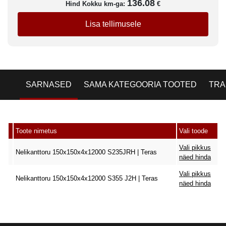
136.08
Hind Kokku km-ga:
€
Lisa tellimusele
SARNASED
SAMA KATEGOORIA TOOTED
TRA
Toote nimetus
Vali toode
Vali pikkus
Nelikanttoru 150x150x4x12000 S235JRH | Teras
näed hinda
Vali pikkus
Nelikanttoru 150x150x4x12000 S355 J2H | Teras
näed hinda