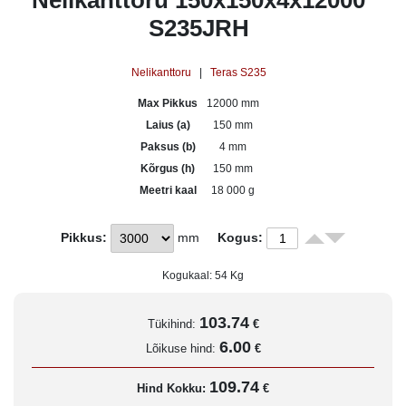
Nelikanttoru 150x150x4x12000
S235JRH
Nelikanttoru
|
Teras S235
Max Pikkus
12000 mm
Laius (a)
150 mm
Paksus (b)
4 mm
Kõrgus (h)
150 mm
Meetri kaal
18 000 g
Pikkus:
mm
Kogus:
Kogukaal:
54
Kg
103.74
Tükihind:
€
6.00
Lõikuse hind:
€
109.74
Hind Kokku:
€