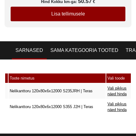
50.57
Hind Kokku km-ga:
€
Lisa tellimusele
SARNASED
SAMA KATEGOORIA TOOTED
TRA
Toote nimetus
Vali toode
Vali pikkus
Nelikanttoru 120x80x6x12000 S235JRH | Teras
näed hinda
Vali pikkus
Nelikanttoru 120x80x6x12000 S355 J2H | Teras
näed hinda