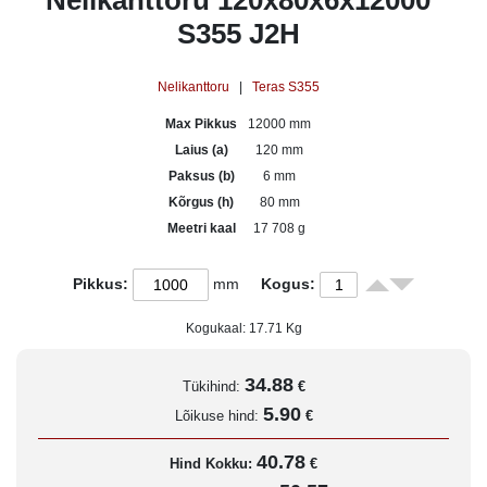
Nelikanttoru 120x80x6x12000
S355 J2H
Nelikanttoru
|
Teras S355
Max Pikkus
12000 mm
Laius (a)
120 mm
Paksus (b)
6 mm
Kõrgus (h)
80 mm
Meetri kaal
17 708 g
Pikkus:
mm
Kogus:
Kogukaal:
17.71
Kg
34.88
Tükihind:
€
5.90
Lõikuse hind:
€
40.78
Hind Kokku:
€