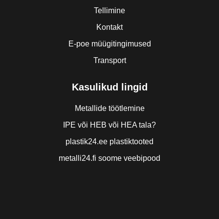
Tellimine
Kontakt
E-poe müügitingimused
Transport
Kasulikud lingid
Metallide töötlemine
IPE või HEB või HEA tala?
plastik24.ee plastiktooted
metalli24.fi soome veebipood