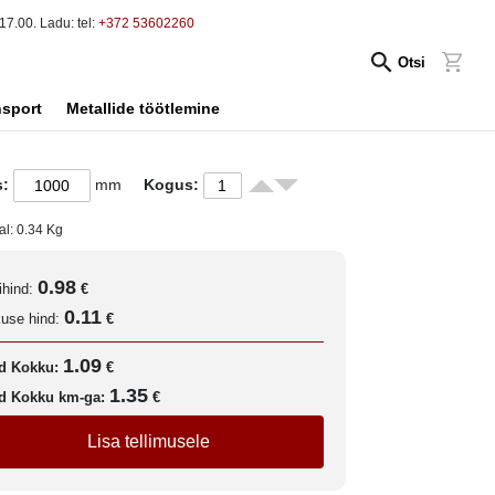
17.00. Ladu: tel:
+372 53602260
Otsi
nsport
Metallide töötlemine
s:
mm
Kogus:
al:
0.34
Kg
0.98
ihind:
€
0.11
kuse hind:
€
1.09
d Kokku:
€
1.35
d Kokku km-ga:
€
Lisa tellimusele