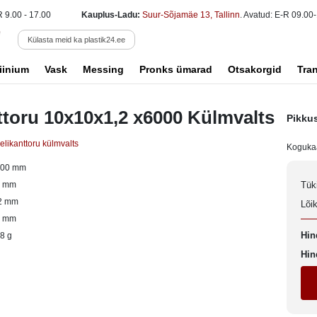
R 9.00 - 17.00
Kauplus-Ladu:
Suur-Sõjamäe 13, Tallinn
. Avatud: E-R 09.00-
Külasta meid ka plastik24.ee
iinium
Vask
Messing
Pronks ümarad
Otsakorgid
Tra
ttoru 10x10x1,2 x6000 Külmvalts
Pikku
elikanttoru külmvalts
Koguka
000 mm
0 mm
Tük
2 mm
Lõi
0 mm
Hin
8 g
Hin