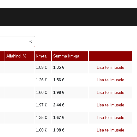
Allahind. %
Km-ta
Summa km-ga
1.09
€
1.35
€
Lisa tellimusele
1.26
€
1.56
€
Lisa tellimusele
1.60
€
1.98
€
Lisa tellimusele
1.97
€
2.44
€
Lisa tellimusele
1.35
€
1.67
€
Lisa tellimusele
1.60
€
1.98
€
Lisa tellimusele