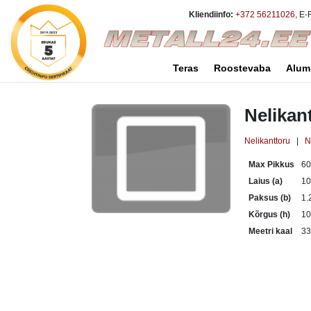
Kliendiinfo:
+372 56211026
, E-
Teras
Roostevaba
Alum
Nelikan
Nelikanttoru
|
N
Max Pikkus
6
Laius (a)
1
Paksus (b)
1.
Kõrgus (h)
1
Meetri kaal
33