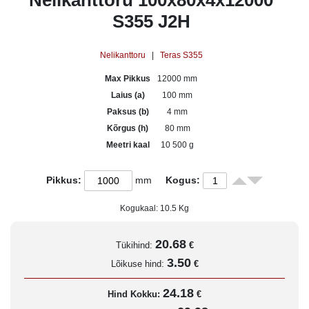
Nelikanttoru 100x80x4x12000
S355 J2H
Nelikanttoru
|
Teras S355
Max Pikkus
12000 mm
Laius (a)
100 mm
Paksus (b)
4 mm
Kõrgus (h)
80 mm
Meetri kaal
10 500 g
Pikkus:
mm
Kogus:
Kogukaal:
10.5
Kg
20.68
Tükihind:
€
3.50
Lõikuse hind:
€
24.18
Hind Kokku:
€