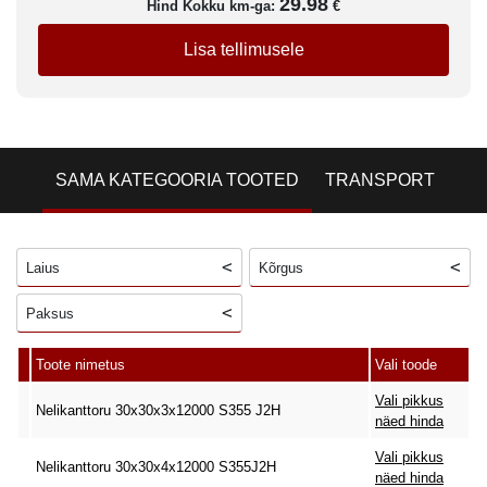
29.98
Hind Kokku km-ga:
€
Lisa tellimusele
SAMA KATEGOORIA TOOTED
TRANSPORT
Laius
Kõrgus
Paksus
Toote nimetus
Vali toode
Vali pikkus
Nelikanttoru 30x30x3x12000 S355 J2H
näed hinda
Vali pikkus
Nelikanttoru 30x30x4x12000 S355J2H
näed hinda